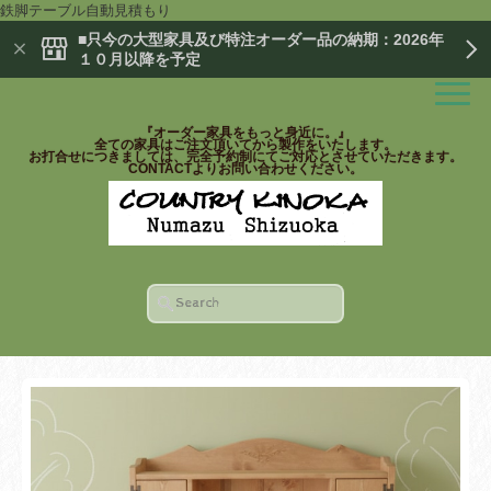
鉄脚テーブル自動見積もり
■只今の大型家具及び特注オーダー品の納期：2026年
１０月以降を予定
『オーダー家具をもっと身近に。』
全ての家具はご注文頂いてから製作をいたします。
お打合せにつきましては、完全予約制にてご対応とさせていただきます。
CONTACTよりお問い合わせください。