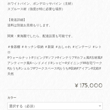
ホワイトパイン、ポンデロッサパイン（主材）
スプルース材（強度が特に必要な場所）
【発送詳細】
送料は別途お見積もりします。
関東・東海圏でしたら、配達設置も可能です。
＃食器棚 ＃キッチン収納 ＃新築 ＃おしゃれ ＃ビンテージ ＃レト
ロ
#ウォールナット#リビング#ソファ#インテリア#カフェ風#古材風#
アンティーク風#ハンドメイド#シャビー#ダイニング##在宅ワーク
#おうち#シェルフ#ワークスペース#おうち#収納#アイアン#北欧#
天然
¥175,000
カラー