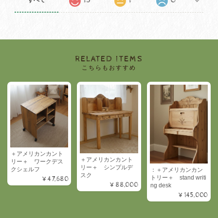
15
1
0
すべて
RELATED ITEMS
こちらもおすすめ
＋アメリカンカント
＋アメリカンカント
リー＋ ワークデス
リー＋ シンプルデ
クシェルフ
：＋アメリカンカン
スク
トリー＋ stand writi
¥47,680
¥88,000
ng desk
¥145,000