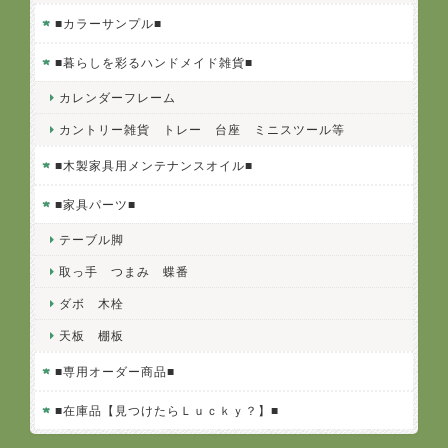
■カラーサンプル■
■暮らしを彩るハンドメイド雑貨■
カレンダーフレーム
カントリー雑貨 トレー 台座 ミニスツール等
■木製家具用メンテナンスオイル■
■家具パーツ■
テーブル脚
取っ手 つまみ 蝶番
ダボ 木栓
天板 棚板
■専用オーダー商品■
■在庫品【見つけたらＬｕｃｋｙ？】■