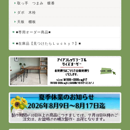
取っ手 つまみ 蝶番
ダボ 木栓
天板 棚板
■専用オーダー商品■
■在庫品【見つけたらＬｕｃｋｙ？】■