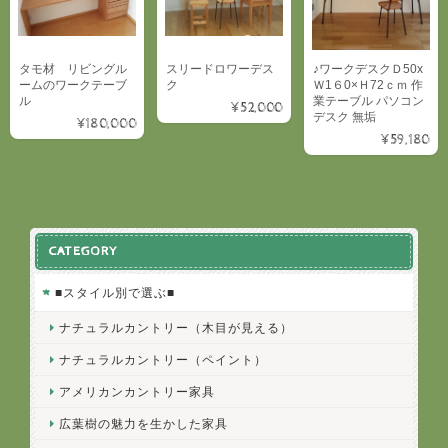
タモ材 リビングル
スリードロワーデス
♪ワークデスクＤ50x
ームのワークテーブ
ク
Ｗ1６0×Ｈ72ｃｍ 作
ル
業テーブル パソコン
¥52,000
デスク 無垢
¥180,000
¥59,180
CATEGORY
■スタイル別で選ぶ■
ナチュラルカントリー（木目が見える）
ナチュラルカントリー（ペイント）
アメリカンカントリー家具
広葉樹の魅力を生かした家具