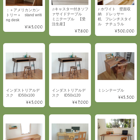
♫キャスター付きソフ
♪ ホワイト 壁面収
：＋アメリカンカン
ァサイドテーブル
納 ドレッサー
トリー＋ stand writi
ミニテーブル 【受
机 フレンチスタイ
ng desk
注生産】
ル ナチュラル
¥145,000
¥7,800
¥500,000
インダストリアルデ
インダストリアルデ
ミシンテーブル
スク ID50x100
スク ID50x120
¥45,500
¥45,000
¥47,000