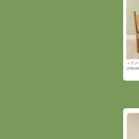
＋アメ
untryd