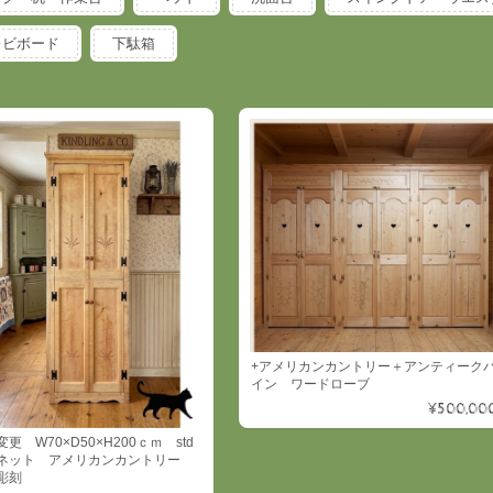
レビボード
下駄箱
+アメリカンカントリー＋アンティーク
イン ワードローブ
¥500,00
更 W70×D50×H200ｃｍ std
ネット アメリカンカントリー
彫刻