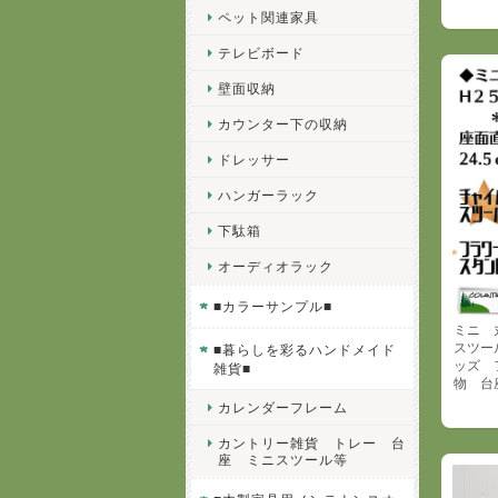
ペット関連家具
テレビボード
壁面収納
カウンター下の収納
ドレッサー
ハンガーラック
下駄箱
オーディオラック
■カラーサンプル■
ミニ 
スツー
■暮らしを彩るハンドメイド
ッズ 
雑貨■
物 台
カレンダーフレーム
カントリー雑貨 トレー 台
座 ミニスツール等