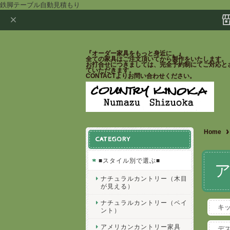
鉄脚テーブル自動見積もり
『オーダー家具をもっと身近に。』
全ての家具はご注文頂いてから製作をいたします。
お打合せにつきましては、完全予約制にてご対応と
ていただきます。
CONTACTよりお問い合わせください。
Home
CATEGORY
■スタイル別で選ぶ■
ナチュラルカントリー（木目
が見える）
ナチュラルカントリー（ペイ
キ
ント）
アメリカンカントリー家具
デ