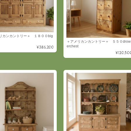
リカンカントリー＋ １８００big
＋アメリカンカントリー＋ ５５０drow
erchest
¥386,200
¥120,50