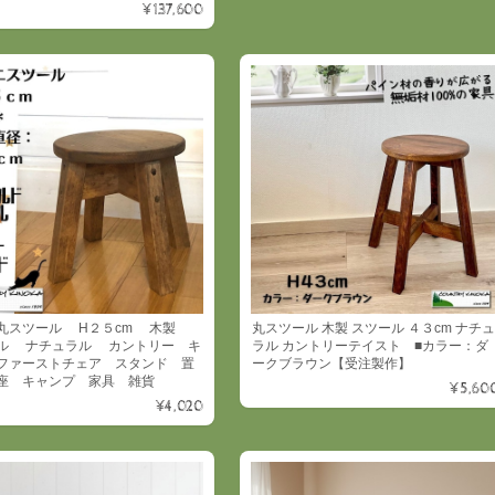
¥137,600
丸スツール H２５cm 木製
丸スツール 木製 スツール ４３cm ナチュ
ル ナチュラル カントリー キ
ラル カントリーテイスト ■カラー：ダ
ファーストチェア スタンド 置
ークブラウン【受注製作】
座 キャンプ 家具 雑貨
¥5,60
¥4,020