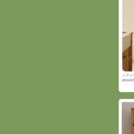
＋アメ
pboa