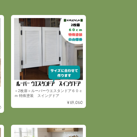
＜2枚扉＞ルーバーウエスタンドア６０ｃ
ｍ 特殊塗装 スイングドア
¥69,060
0