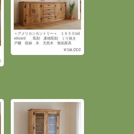
＋アメリカンカントリー＋ １６５０sid
eboard 彫刻 麦穂彫刻 くり抜き
戸棚 収納 木 天然木 無垢家具
¥164,000
0