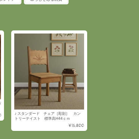
パ
♪ スタンダード チェア［彫刻］ カン
0
トリーテイスト 標準高H44ｃｍ
¥16,800