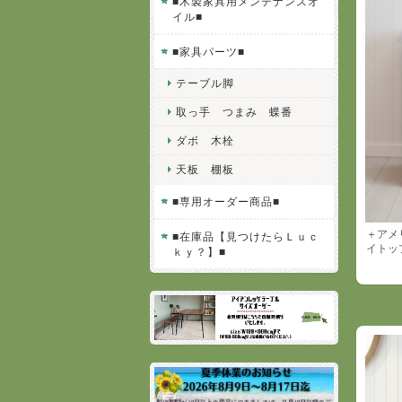
■木製家具用メンテナンスオ
イル■
■家具パーツ■
テーブル脚
取っ手 つまみ 蝶番
ダボ 木栓
天板 棚板
■専用オーダー商品■
＋アメ
■在庫品【見つけたらＬｕｃ
イトッ
ｋｙ？】■