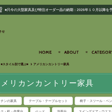
■只今の大型家具及び特注オーダー品の納期：2026年１０月以降を
させ
HOME
ABOUT
CATEGOR
■スタイル別で選ぶ■
アメリカンカントリー家具
アメリカンカントリー家具
ッチンの家具
テーブル・テーブルセット
椅子・スツール・ベ
スク・机・作業台
ベッド
洗面台
スイングドア・ウエス