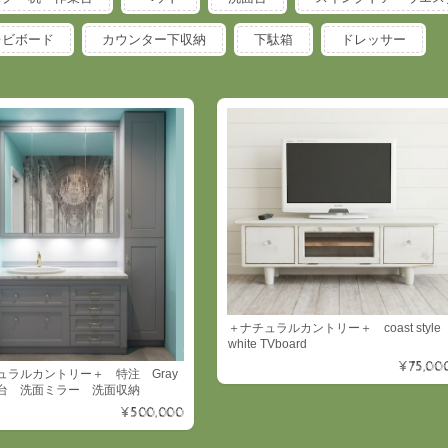
レビボード
カウンター下収納
下駄箱
ドレッサー
＋ナチュラルカントリー＋ coast style
white TVboard
¥75,00
ュラルカントリー＋ 特注 Gray
 洗面ミラー 洗面収納
¥500,000