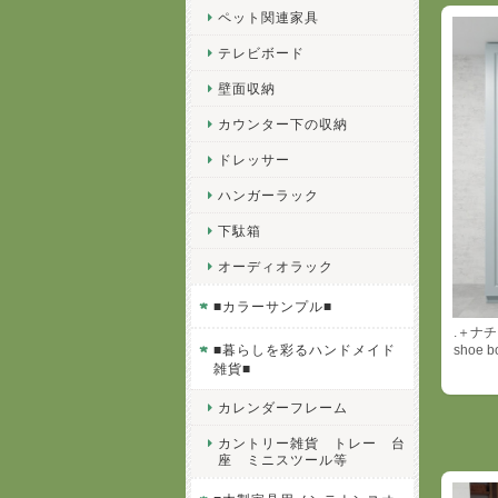
ペット関連家具
テレビボード
壁面収納
カウンター下の収納
ドレッサー
ハンガーラック
下駄箱
オーディオラック
■カラーサンプル■
.＋ナ
■暮らしを彩るハンドメイド
shoe b
雑貨■
カレンダーフレーム
カントリー雑貨 トレー 台
座 ミニスツール等