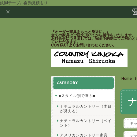
鉄脚テーブル自動見積もり
『オーダー家具をもっと身近に。』
全ての家具はご注文頂いてから製作をいたします。
お打合せにつきましては、完全予約制にてご対応と
ていただきます。
CONTACTよりお問い合わせください。
Home
CATEGORY
■スタイル別で選ぶ■
ナチュラルカントリー（木目
が見える）
ナチュラルカントリー（ペイ
キ
ント）
アメリカンカントリー家具
デ