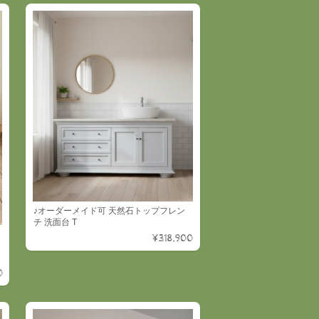
♪オーダーメイド可 天然石トップフレン
チ 洗面台 T
¥318,900
0