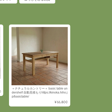
＋ナチュラルカントリー＋ basic table un
0
dershelf 自動見積もりhttps://kinoka.hiho.j
p/basictable/
¥66,800