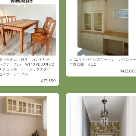
刻・引き出し付き カントリー
♪バニラとパインのツートン カウンタ
グテーブル W140 ×D80×H72
付食器棚 ＃1.2
ナチュラル ベーシックスタイ
¥413,00
ンターテーブル
¥73,850