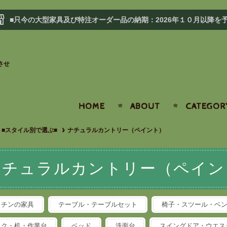
■只今の大型家具及び特注オーダー品の納期：2026年１０月以降を
させ
HOME
ABOUT
CATEGOR
■スタイル別で選ぶ■
ナチュラルカントリー（ペイント）
ナチュラルカントリー（ペイン
ッチンの家具
テーブル・テーブルセット
椅子・スツール・ベ
スク・机・作業台
ベッド
洗面台
スイングドア・ウエス