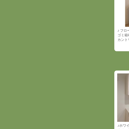
♪ フ
ゴミ箱
カントリ
♪ホワ