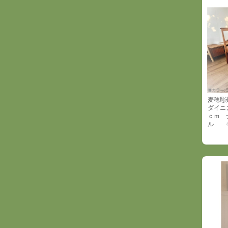
麦穂彫
ダイニン
ｃｍ 
ル セ