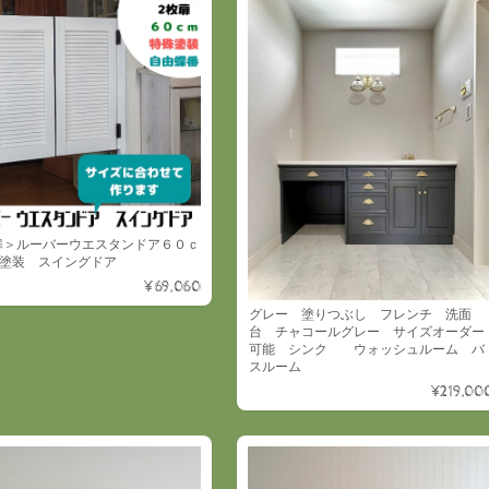
扉＞ルーバーウエスタンドア６０ｃ
殊塗装 スイングドア
¥69,060
グレー 塗りつぶし フレンチ 洗面
台 チャコールグレー サイズオーダー
可能 シンク ウォッシュルーム バ
スルーム
¥219,00