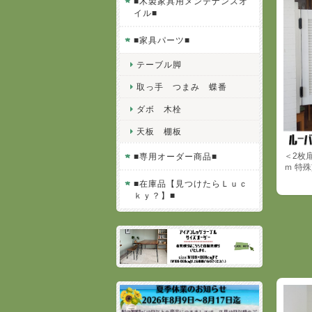
■木製家具用メンテナンスオ
イル■
■家具パーツ■
テーブル脚
取っ手 つまみ 蝶番
ダボ 木栓
天板 棚板
＜2枚
■専用オーダー商品■
ｍ 特
■在庫品【見つけたらＬｕｃ
ｋｙ？】■