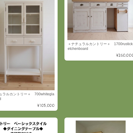
＋ナチュラルカントリー＋ 1700rustick
etchenboard
¥260,00
ラルカントリー＋ 700whitegla
d
¥105,000