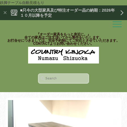
鉄脚テーブル自動見積もり
■只今の大型家具及び特注オーダー品の納期：2026年
１０月以降を予定
『オーダー家具をもっと身近に。』
全ての家具はご注文頂いてから製作をいたします。
お打合せにつきましては、完全予約制にてご対応とさせていただきます。
CONTACTよりお問い合わせください。