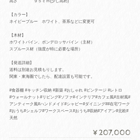
高さ ９５ｃｍ(少し高め)
【カラー】
ネイビーブルー ホワイト、茶系などに変更可
【木材】
ホワイトパイン、ポンデロッサパイン（主材）
スプルース材（強度が特に必要な場所）
【発送詳細】
送料は別途お見積もりします。
関東・東海圏でしたら、配達設置も可能です。
#食器棚 #キッチン収納 #新築 #おしゃれ #ビンテージ #レトロ
#ウォールナット#リビング#ソファ#インテリア#カフェ風#古材風#
アンティーク風#ハンドメイド#シャビー#ダイニング##在宅ワーク
#おうち#シェルフ#ワークスペース#おうち#収納#アイアン#北欧#
天然
¥207,000