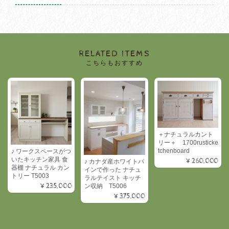
RELATED ITEMS
こちらもおすすめ
＋ナチュラルカント
リー＋ 1700rusticke
tchenboard
♪ ワークスペースがつ
いたキッチン家具 食
¥260,000
♪ カナダ産ホワイトパ
器棚 ナチュラル カン
インで作った ナチュ
トリー T5003
ラルテイスト キッチ
¥235,000
ン収納 T5006
¥375,000