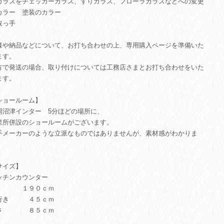
ガラスをチェッカーガラス、すりガラス、フローラガラスなどへの変更
カラー 塗装のカラー
取っ手
様や納品などについて、お打ち合わせの上、専用購入ページを準備いた
ます。
方で発送の場合、取り付けについては工務店さまとお打ち合わせをいた
ます。
ショールーム】
岡沼津インター 5分ほどの場所に、
業所併設のショールームがございます。
手メーカーのような立派なものではありませんが、素材感がわかりま
。
サイズ】
ッチンカウンター
 １９０ｃｍ
行き ４５ｃｍ
さ ８５ｃｍ