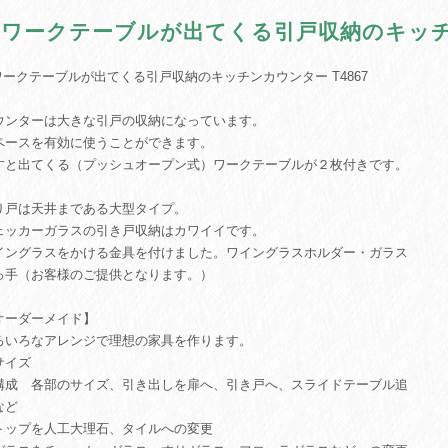
♪ ワークテーブルが出てくる引戸収納のキッチン
 ワークテーブルが出てくる引戸収納のキッチンカウンター T4867
ウンターは大きな引戸の収納になっています。
ペースを有効に使うことができます。
すと出てくる（プッシュオープン式）ワークテーブルが２枚付きです。
り戸は天井まである大型タイプ。
ェッカーガラスの引き戸収納はカワイイです。
イングラスをかける金具を付けました。ワイングラスホルダー・ガラス
っ手（お客様のご提供となります。）
オーダーメイド】
ろいろなアレンジで理想の家具を作ります。
サイズ
構成 各部のサイズ、引き出しを扉へ、引き戸へ、スライドテーブル追
など
トップを人工大理石、タイルへの変更