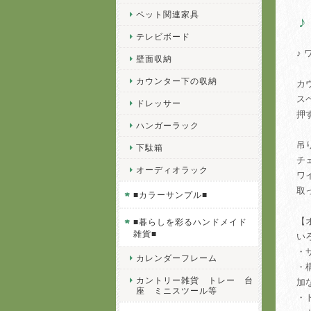
ペット関連家具
テレビボード
♪
壁面収納
カウンター下の収納
カ
ス
ドレッサー
押
ハンガーラック
吊
下駄箱
チ
オーディオラック
ワ
取
■カラーサンプル■
【
■暮らしを彩るハンドメイド
雑貨■
い
・
カレンダーフレーム
・
カントリー雑貨 トレー 台
加
座 ミニスツール等
・