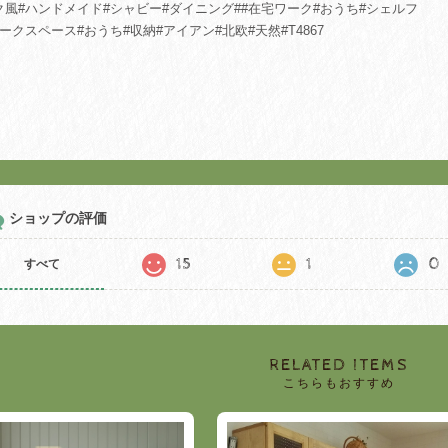
ク風#ハンドメイド#シャビー#ダイニング##在宅ワーク#おうち#シェルフ
ワークスペース#おうち#収納#アイアン#北欧#天然#T4867
ショップの評価
15
1
0
すべて
RELATED ITEMS
こちらもおすすめ