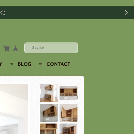
予定
Y
BLOG
CONTACT