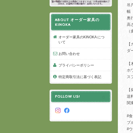
吊
幅
奥
ABOUT オーダー家具の
高
KINOKA
（
オーダー家具のKINOKA につ
いて
【
ダ
お問い合わせ
【
プライバシーポリシー
ホ
ス
特定商取引法に基づく表記
【
送
FOLLOW US!
関
#
ブル
#