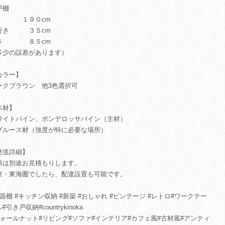
戸棚
 １９０cm
行き ３５cm
さ ８５cm
多少の誤差があります）
カラー】
ークブラウン 他3色選択可
木材】
ワイトパイン、ポンデロッサパイン（主材）
プルース材（強度が特に必要な場所）
発送詳細】
料は別途お見積もりします。
東・東海圏でしたら、配達設置も可能です。
食器棚 #キッチン収納 #新築 #おしゃれ #ビンテージ #レトロ#ワークテー
#引き戸収納#countrykinoka
ウォールナット#リビング#ソファ#インテリア#カフェ風#古材風#アンティ