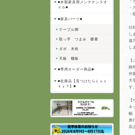
・
■木製家具用メンテナンスオ
イル■
・
・
■家具パーツ■
仕
テーブル脚
し
取っ手 つまみ 蝶番
遠
し
ダボ 木栓
天板 棚板
【
静
■専用オーダー商品■
作
大
■在庫品【見つけたらＬｕｃ
ｋｙ？】■
す
【
キ
幅
奥
高