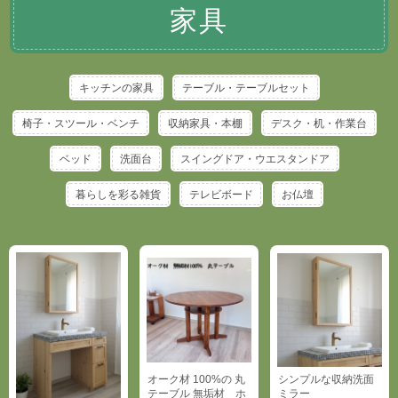
家具
キッチンの家具
テーブル・テーブルセット
椅子・スツール・ベンチ
収納家具・本棚
デスク・机・作業台
ベッド
洗面台
スイングドア・ウエスタンドア
暮らしを彩る雑貨
テレビボード
お仏壇
オーク材 100%の 丸
シンプルな収納洗面
テーブル 無垢材 ホ
ミラー