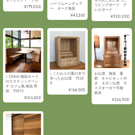
ハーフムーンチェア
リビングボード テ
¥175,000
ー オーク無垢
レビボード
¥42,260
¥500,000
♪ こだわりの栗の木で
お仏壇 無垢 栗
♪ 150cm 無垢オーク
作ったお仏壇 T516
材 キャビネット付
のラスティックベン
9
き モダン仏壇 サ
チ カフェ風 無垢 男
イズオーダー可能
¥164,300
前 T5073
家具
¥106,300
¥266,500