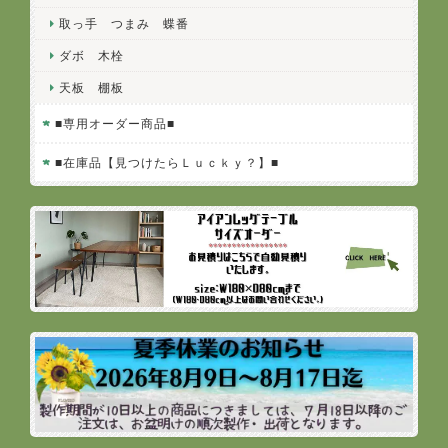
取っ手 つまみ 蝶番
ダボ 木栓
天板 棚板
■専用オーダー商品■
■在庫品【見つけたらＬｕｃｋｙ？】■