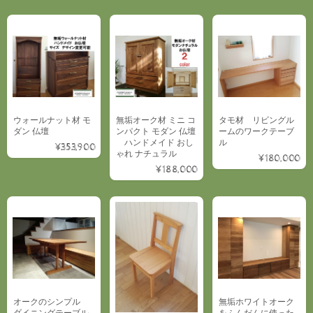
ウォールナット材 モ
無垢オーク材 ミニ コ
タモ材 リビングル
ダン 仏壇
ンパクト モダン 仏壇
ームのワークテーブ
ハンドメイド おし
ル
¥353,900
ゃれ ナチュラル
¥180,000
¥188,000
オークのシンプル
無垢ホワイトオーク
ダイニングテーブル
をふんだんに使った