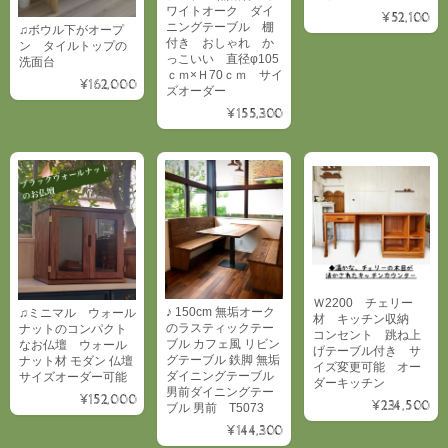
ワイトオーク ダイ
¥52,100
ニングテーブル 棚
♫ボウル下がオープ
付き おしゃれ か
ン タイルトップの
っこいい 直径φ105
洗面台
ｃｍ×Ｈ70ｃｍ サイ
¥162,000
ズオーダー
¥155,300
Ｗ2200 チェリー
♪ 150cm 無垢オーク
♫ミニマル ウォール
材 キッチン収納
のラスティックテー
ナットのコンパクト
コンセント 跳ね上
ブル カフェ風 リビン
なお仏壇 ウォール
げテーブル付き サ
グテーブル 鉄脚 無垢
ナット材 モダン 仏壇
イズ変更可能 オー
ダイニングテーブル
サイズオーダー可能
ダーキッチン
男前ダイニングテー
¥152,000
¥234,500
ブル 男前 T5073
¥144,300