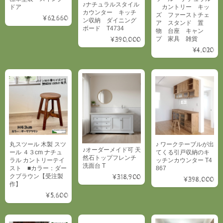
♪ナチュラルスタイル
ドア
カントリー キッ
カウンター キッチ
ズ ファーストチェ
¥62,660
ン収納 ダイニング
ア スタンド 置
ボード T4734
物 台座 キャン
プ 家具 雑貨
¥390,000
¥4,020
丸スツール 木製 スツ
♪ ワークテーブルが出
♪オーダーメイド可 天
ール ４３cm ナチュ
てくる引戸収納のキ
然石トップフレンチ
ラル カントリーテイ
ッチンカウンター T4
洗面台 T
スト ■カラー：ダー
867
クブラウン【受注製
¥318,900
¥398,000
作】
¥5,600