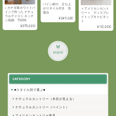
パイン材の 立ち上
♪ カナダ産ホワイトパ
がりタイル付き 洗
＋アメリカンカント
インで作った ナチュ
面台
リー＋ ディスプレ
ラルテイスト キッチ
イトップキャビネッ
¥249,630
ン収納 T5006
ト
¥375,000
¥110,000
more
CATEGORY
■スタイル別で選ぶ■
ナチュラルカントリー（木目が見える）
ナチュラルカントリー（ペイント）
アメリカンカントリー家具