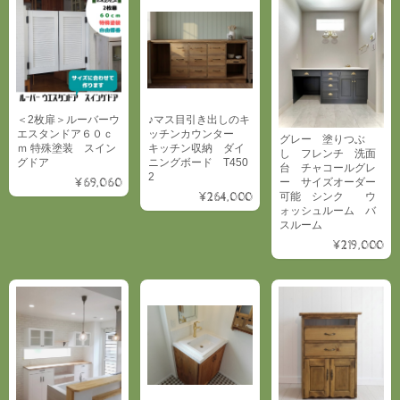
＜2枚扉＞ルーバーウ
♪マス目引き出しのキ
エスタンドア６０ｃ
ッチンカウンター
グレー 塗りつぶ
ｍ 特殊塗装 スイン
キッチン収納 ダイ
し フレンチ 洗面
グドア
ニングボード T450
台 チャコールグレ
2
¥69,060
ー サイズオーダー
¥264,000
可能 シンク ウ
ォッシュルーム バ
スルーム
¥219,000