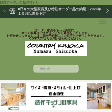
鉄脚テーブル自動見積もり
■只今の大型家具及び特注オーダー品の納期：2026年
１０月以降を予定
『オーダー家具をもっと身近に。』
全ての家具はご注文頂いてから製作をいたします。
お打合せにつきましては、完全予約制にてご対応とさせていただきます。
CONTACTよりお問い合わせください。