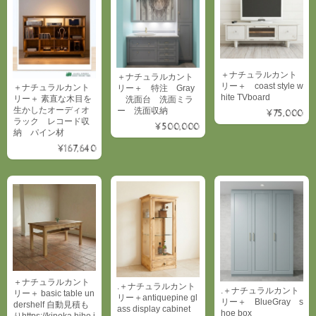
＋ナチュラルカント
＋ナチュラルカント
リー＋ coast style w
＋ナチュラルカント
リー＋ 特注 Gray
hite TVboard
リー＋ 素直な木目を
洗面台 洗面ミラ
生かしたオーディオ
ー 洗面収納
¥75,000
ラック レコード収
¥500,000
納 パイン材
¥167,640
＋ナチュラルカント
.＋ナチュラルカント
.＋ナチュラルカント
リー＋ basic table un
リー＋antiquepine gl
リー＋ BlueGray s
dershelf 自動見積も
ass display cabinet
hoe box
りhttps://kinoka.hiho.j