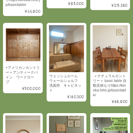
¥85,000
p/basictable/
¥215,380
¥66,800
+アメリカンカントリ
ー＋アンティークパ
ウォッシュルーム
.＋ナチュラルカント
イン ワードロー
ウォールシェルフ
リー＋ basic table 自
ブ
洗面所 キャビネッ
動見積もりhttps://kin
¥500,000
ト
oka.hiho.jp/basictabl
e/
¥140,300
¥48,800