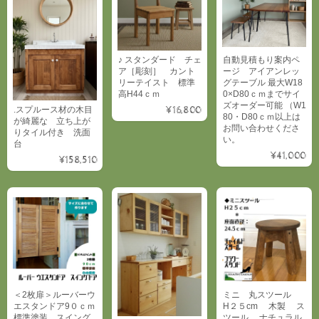
自動見積もり案内ペ
♪ スタンダード チェ
ージ アイアンレッ
ア［彫刻］ カント
グテーブル 最大W18
リーテイスト 標準
0×D80ｃｍまでサイ
高H44ｃｍ
ズオーダー可能 （W1
.スプルース材の木目
¥16,800
80・D80ｃｍ以上は
が綺麗な 立ち上が
お問い合わせくださ
りタイル付き 洗面
い。
台
¥41,000
¥158,510
＜2枚扉＞ルーバーウ
ミニ 丸スツール
エスタンドア9０ｃｍ
H２５cm 木製 ス
標準塗装 スイング
ツール ナチュラル