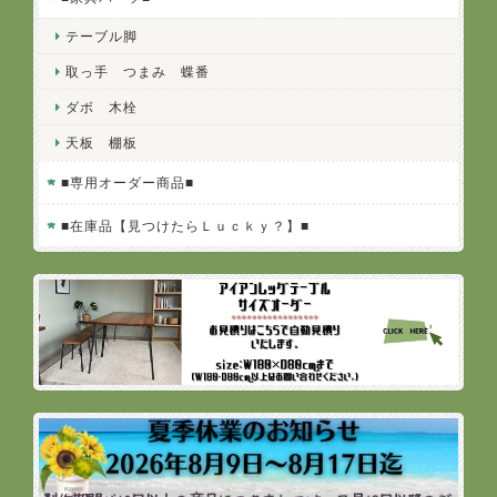
テーブル脚
取っ手 つまみ 蝶番
ダボ 木栓
天板 棚板
■専用オーダー商品■
■在庫品【見つけたらＬｕｃｋｙ？】■