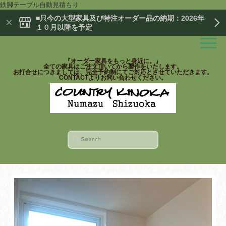
鉄脚テーブル自動見積もり
■只今の大型家具及び特注オーダー品の納期：2026年
１０月以降を予定
『オーダー家具をもっと身近に。』
全ての家具はご注文頂いてから製作をいたします。
お打合せにつきましては、完全予約制にてご対応とさせていただきます。
CONTACTよりお問い合わせください。