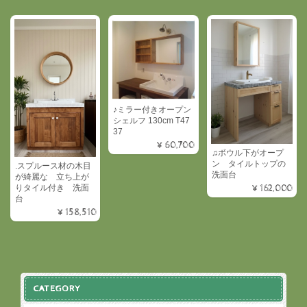
♪ミラー付きオープン
シェルフ 130cm T47
37
¥60,700
♫ボウル下がオープ
ン タイルトップの
.スプルース材の木目
洗面台
が綺麗な 立ち上が
りタイル付き 洗面
¥162,000
台
¥158,510
CATEGORY