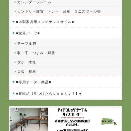
カレンダーフレーム
カントリー雑貨 トレー 台座 ミニスツール等
■木製家具用メンテナンスオイル■
■家具パーツ■
テーブル脚
取っ手 つまみ 蝶番
ダボ 木栓
天板 棚板
■専用オーダー商品■
■在庫品【見つけたらＬｕｃｋｙ？】■