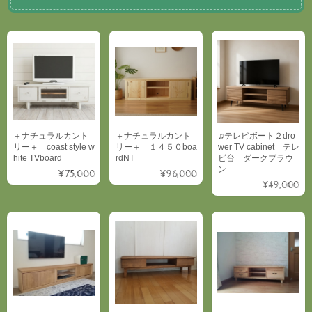
＋ナチュラルカント
＋ナチュラルカント
♫テレビボート２dro
リー＋ coast style w
リー＋ １４５０boa
wer TV cabinet テレ
hite TVboard
rdNT
ビ台 ダークブラウ
ン
¥75,000
¥96,000
¥49,000