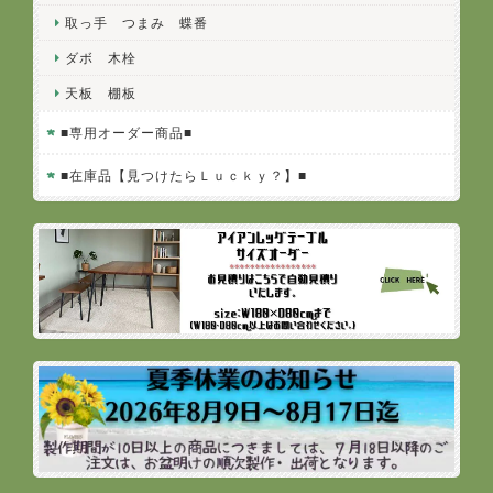
取っ手 つまみ 蝶番
ダボ 木栓
天板 棚板
■専用オーダー商品■
■在庫品【見つけたらＬｕｃｋｙ？】■