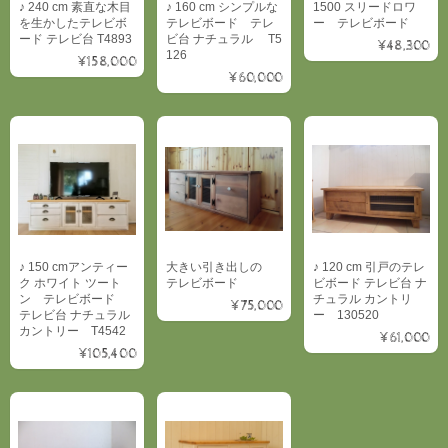
♪ 240 cm 素直な木目
♪ 160 cm シンプルな
1500 スリードロワ
を生かしたテレビボ
テレビボード テレ
ー テレビボード
ード テレビ台 T4893
ビ台 ナチュラル T5
¥48,300
126
¥158,000
¥60,000
♪ 150 cmアンティー
大きい引き出しの
♪ 120 cm 引戸のテレ
ク ホワイト ツート
テレビボード
ビボード テレビ台 ナ
ン テレビボード
チュラル カントリ
¥75,000
テレビ台 ナチュラル
ー 130520
カントリー T4542
¥61,000
¥105,400