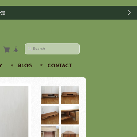
予定
Y
BLOG
CONTACT