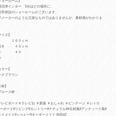
ショールーム】
岡沼津インター 5分ほどの場所に、
業所併設のショールームがございます。
手メーカーのような立派なものではありませんが、素材感がわかりま
。
サイズ】
 １６０ｃｍ
行き ４５ｃｍ
さ ４０
ｍ
カラー】
ークブラウン
木材】
プルース材
テレビボード＃テレビ台 ＃新築 ＃おしゃれ ＃ビンテージ ＃レトロ
ローボード#リビング#カントリー#ナチュラル##古材風#アンティーク風#
ンドメイド#シャビー#オーダーメイド #t4542