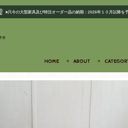
■只今の大型家具及び特注オーダー品の納期：2026年１０月以降を
させ
HOME
ABOUT
CATEGOR