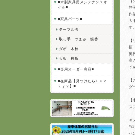
【
■木製家具用メンテナンスオ
イル■
静
作
■家具パーツ■
大
す
テーブル脚
取っ手 つまみ 蝶番
【
幅
ダボ 木栓
奥
天板 棚板
高
ｃ
■専用オーダー商品■
【
■在庫品【見つけたらＬｕｃ
ｋｙ？】■
ダ
【
ス
＃
#
ハ