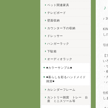
ペット関連家具
テレビボード
♪ 
壁面収納
カウンター下の収納
K
し
ドレッサー
ハンガーラック
引
下駄箱
【
オーディオラック
い
・
■カラーサンプル■
・
・
■暮らしを彩るハンドメイド
雑貨■
・
カレンダーフレーム
仕
カントリー雑貨 トレー 台
し
座 ミニスツール等