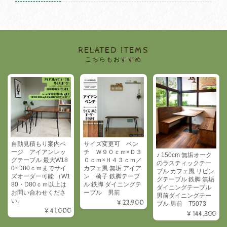
RELATED ITEMS
こちらもおすすめ
自動見積もり案内ペ
サイズ変更可 ベン
ージ アイアンレッ
チ Ｗ９０ｃｍ×Ｄ３
♪ 150cm 無垢オーク
グテーブル 最大W18
０ｃｍ×Ｈ４３ｃｍ／
のラスティックテー
0×D80ｃｍまでサイ
カフェ風 無垢 アイア
ブル カフェ風 リビン
ズオーダー可能 （W1
ン 椅子 鉄脚テーブ
グテーブル 鉄脚 無垢
80・D80ｃｍ以上は
ル 鉄脚 ダイニングテ
ダイニングテーブル
お問い合わせくださ
ーブル 男前
男前ダイニングテー
い。
¥22,900
ブル 男前 T5073
¥41,000
¥144,300