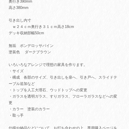
奥行き390mm
高さ380mm
引き出し内寸
ｗ２４ｃｍ奥行き３１ｃｍ高さ18cm
デッキ収納部幅50cm
無垢 ポンデロッサパイン
塗装色 ダークブラウン
いろいろなアレンジで理想の家具を作ります。
・サイズ
・構成 各部のサイズ、引き出しを扉へ、引き戸へ、スライドテ
ーブル追加など
・トップを人工大理石、ウッドトップへの変更
・ガラスを透明ガラス、すりガラス、フローラガラスなどへの変
更
・カラー 塗装のカラー
・取っ手
仕様や納品などについて、お打ち合わせの上、専用購入ページを