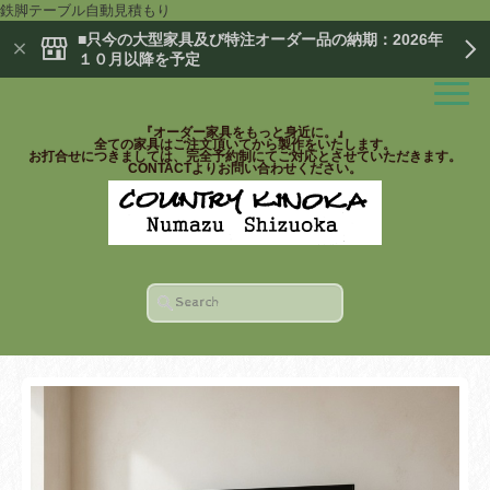
鉄脚テーブル自動見積もり
■只今の大型家具及び特注オーダー品の納期：2026年
１０月以降を予定
『オーダー家具をもっと身近に。』
全ての家具はご注文頂いてから製作をいたします。
お打合せにつきましては、完全予約制にてご対応とさせていただきます。
CONTACTよりお問い合わせください。