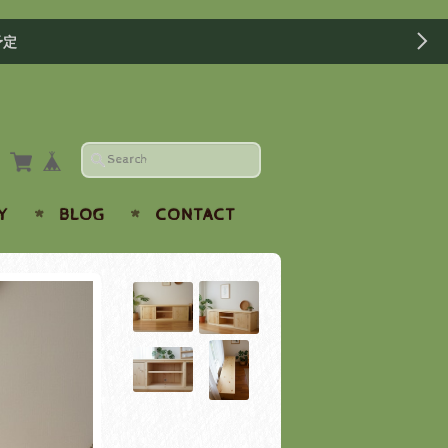
予定
Y
BLOG
CONTACT