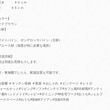
行き ４０ｃｍ
さ ４５ｃｍ
カラー】
ークブラウン
木材】
ワイトパイン、ポンデロッサパイン（主材）
プルース材（強度が特に必要な場所）
発送詳細】
料は別途お見積もりします。
東・東海圏でしたら、配達設置も可能です。
食器棚 ＃キッチン収納 ＃新築 ＃おしゃれ ＃ビンテージ ＃レトロ
ウォールナット#リビング#ソファ#インテリア#カフェ風#古材風#アンティ
ク風#ハンドメイド#シャビー#ダイニング##在宅ワーク#おうち#シェルフ
ワークスペース#おうち#収納#アイアン#北欧#天然