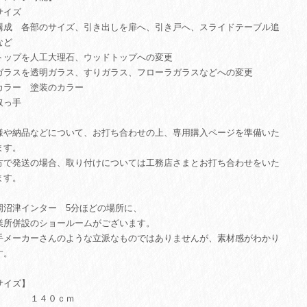
サイズ
構成 各部のサイズ、引き出しを扉へ、引き戸へ、スライドテーブル追
など
トップを人工大理石、ウッドトップへの変更
ガラスを透明ガラス、すりガラス、フローラガラスなどへの変更
カラー 塗装のカラー
取っ手
様や納品などについて、お打ち合わせの上、専用購入ページを準備いた
ます。
方で発送の場合、取り付けについては工務店さまとお打ち合わせをいた
ます。
岡沼津インター 5分ほどの場所に、
業所併設のショールームがございます。
手メーカーさんのような立派なものではありませんが、素材感がわかり
す。
サイズ】
 １４０ｃｍ