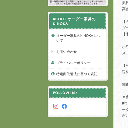
奥
高
ABOUT オーダー家具の
【
KINOKA
ダ
【
オーダー家具のKINOKA につ
いて
ホ
お問い合わせ
ス
プライバシーポリシー
【
送
特定商取引法に基づく表記
関
FOLLOW US!
＃
#
ー
#