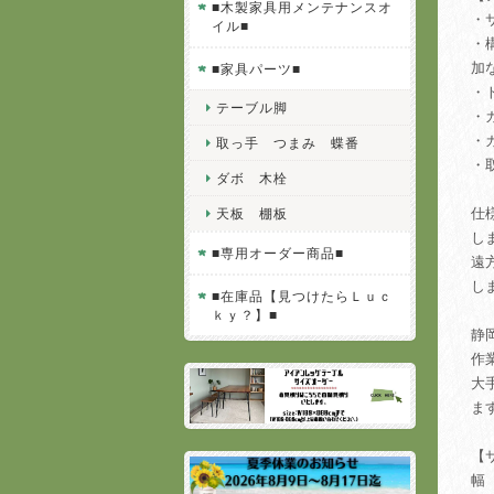
■木製家具用メンテナンスオ
・
イル■
・
加
■家具パーツ■
・
テーブル脚
・
・
取っ手 つまみ 蝶番
・
ダボ 木栓
仕
天板 棚板
し
■専用オーダー商品■
遠
し
■在庫品【見つけたらＬｕｃ
ｋｙ？】■
静
作
大
ま
【
幅