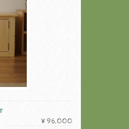
T
¥96,000