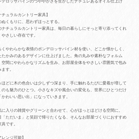
ンデロッサパインのつややかさを生かしたナチュレあるオイル仕上げ
ナチュラルカントリー家具】
のぬくもりに、思わずほっとする。
のナチュラルカントリー家具は、毎日の暮らしにそっと寄り添ってくれ
、やさしい存在です。
るくやわらかな表情のポンデロッサパイン材を使い、どこか懐かしく、
たたかみのあるデザインに仕上げました。角の丸みや素朴なフォルム
、空間にやわらかなリズムを生み、お部屋全体をやさしい雰囲気で包み
みます。
うほどに木の色合いは少しずつ深まり、手に触れるたびに愛着が増して
くのも魅力のひとつ。小さなキズや風合いの変化も、世界にひとつだけ
「かわいい思い出」になっていきます。
気に入りの雑貨やグリーンと合わせて、心がほっとほどける空間に。
日「ただいま」と笑顔で帰りたくなる、そんなお部屋づくりにおすすめ
家具です。
アレンジ可能】