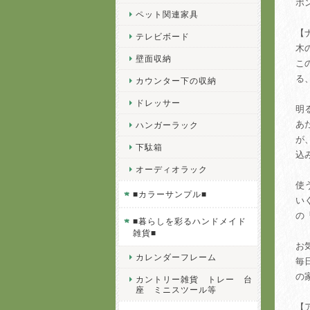
ポ
ペット関連家具
【
テレビボード
木
壁面収納
こ
る
カウンター下の収納
ドレッサー
明
あ
ハンガーラック
が
下駄箱
込
オーディオラック
使
■カラーサンプル■
い
の
■暮らしを彩るハンドメイド
雑貨■
お
カレンダーフレーム
毎
の
カントリー雑貨 トレー 台
座 ミニスツール等
【