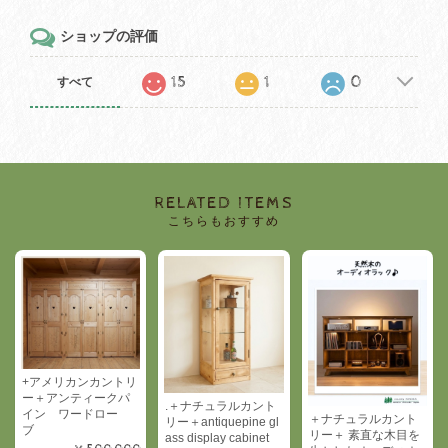
ショップの評価
15
1
0
すべて
RELATED ITEMS
こちらもおすすめ
+アメリカンカントリ
ー＋アンティークパ
.＋ナチュラルカント
イン ワードロー
＋ナチュラルカント
リー＋antiquepine gl
ブ
リー＋ 素直な木目を
ass display cabinet