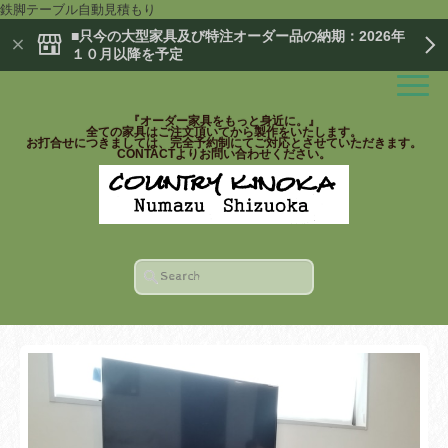
鉄脚テーブル自動見積もり
■只今の大型家具及び特注オーダー品の納期：2026年
１０月以降を予定
『オーダー家具をもっと身近に。』
全ての家具はご注文頂いてから製作をいたします。
お打合せにつきましては、完全予約制にてご対応とさせていただきます。
CONTACTよりお問い合わせください。