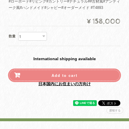
#ローボード#リビング#カントリー#ナチュラル##古材風#アンティ
ーク風#ハンドメイド#シャビー#オーダーメイド #T4893
¥158,000
数量
International shipping available
Add to cart
日本国内にお住まいの方向け
通報する