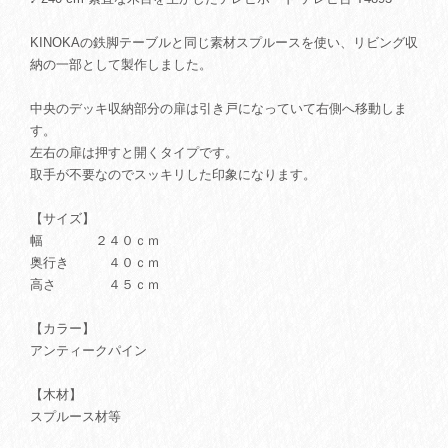
KINOKAの鉄脚テーブルと同じ素材スプルースを使い、リビング収
納の一部として製作しました。
中央のデッキ収納部分の扉は引き戸になっていて右側へ移動しま
す。
左右の扉は押すと開くタイプです。
取手が不要なのでスッキリした印象になります。
【サイズ】
幅 ２４０ｃｍ
奥行き ４０ｃｍ
高さ ４５ｃｍ
【カラー】
アンティークパイン
【木材】
スプルース材等