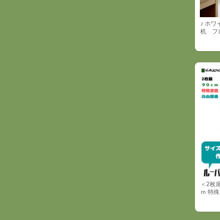
♪ ホ
机 フ
＜2枚
ｍ 特