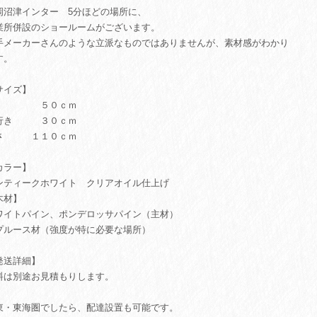
岡沼津インター 5分ほどの場所に、
業所併設のショールームがございます。
手メーカーさんのような立派なものではありませんが、素材感がわかり
す。
サイズ】
幅 ５０ｃｍ
行き ３０ｃｍ
さ １１０ｃｍ
カラー】
ンティークホワイト クリアオイル仕上げ
木材】
ワイトパイン、ポンデロッサパイン（主材）
プルース材（強度が特に必要な場所）
発送詳細】
料は別途お見積もりします。
東・東海圏でしたら、配達設置も可能です。