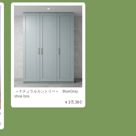
.＋ナチュラルカントリー＋ BlueGray
shoe box
¥215,380
a
0