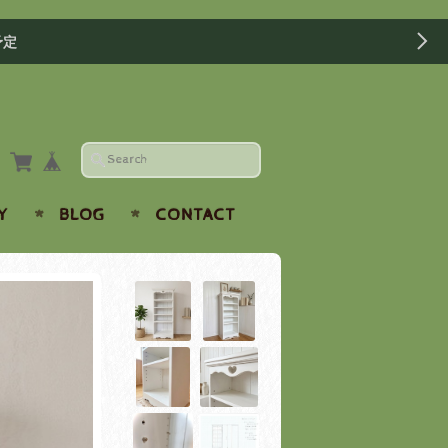
予定
Y
BLOG
CONTACT