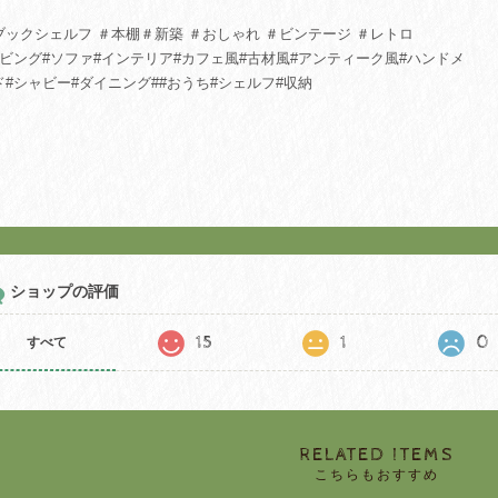
ブックシェルフ ＃本棚＃新築 ＃おしゃれ ＃ビンテージ ＃レトロ
リビング#ソファ#インテリア#カフェ風#古材風#アンティーク風#ハンドメ
ド#シャビー#ダイニング##おうち#シェルフ#収納
ショップの評価
15
1
0
すべて
RELATED ITEMS
こちらもおすすめ