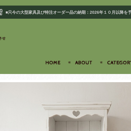
■只今の大型家具及び特注オーダー品の納期：2026年１０月以降を
させ
HOME
ABOUT
CATEGOR