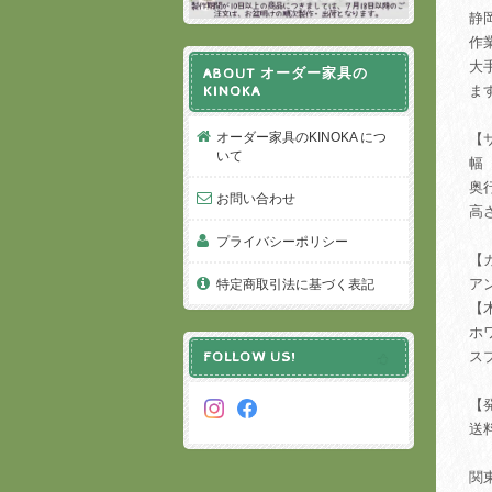
静
作
大
ABOUT オーダー家具の
ま
KINOKA
オーダー家具のKINOKA につ
【
いて
奥
お問い合わせ
高
プライバシーポリシー
【
ア
特定商取引法に基づく表記
【
ホ
ス
FOLLOW US!
【
送
関