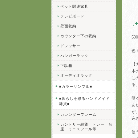
ペット関連家具
テレビボード
.
壁面収納
カウンター下の収納
500
ドレッサー
色
ハンガーラック
【
下駄箱
木
オーディオラック
こ
る
■カラーサンプル■
明
■暮らしを彩るハンドメイド
雑貨■
あ
が
カレンダーフレーム
込
カントリー雑貨 トレー 台
座 ミニスツール等
使