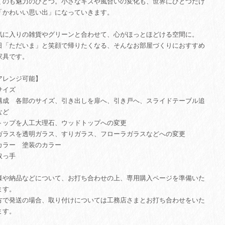
くのも魅力のひとつ。小さなキズや風合いの変化も、世界にひとつだけ
「かわいい思い出」になっていきます。
気に入りの雑貨やグリーンと合わせて、心がほっとほどける空間に。
日「ただいま」と笑顔で帰りたくなる、そんなお部屋づくりにおすすめ
家具です。
アレンジ可能】
サイズ
構成 各部のサイズ、引き出しを扉へ、引き戸へ、スライドテーブル追
など
トップを人工大理石、ウッドトップへの変更
ガラスを透明ガラス、すりガラス、フローラガラスなどへの変更
カラー 塗装のカラー
取っ手
様や納品などについて、お打ち合わせの上、専用購入ページを準備いた
ます。
方で発送の場合、取り付けについては工務店さまとお打ち合わせをいた
ます。