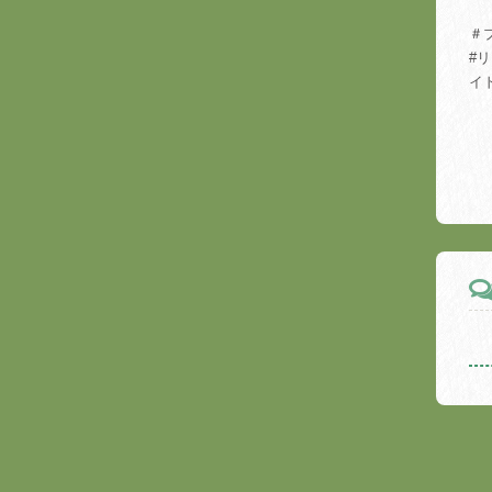
＃
#
イ