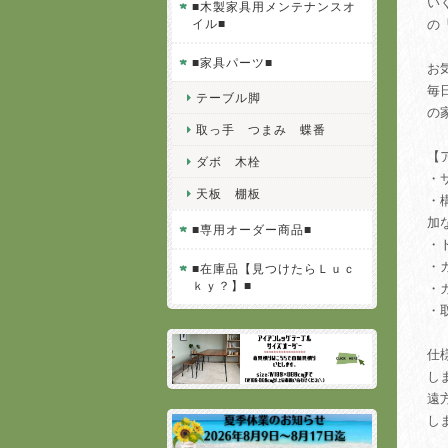
い
■木製家具用メンテナンスオ
イル■
の
■家具パーツ■
お
毎
テーブル脚
の
取っ手 つまみ 蝶番
【
ダボ 木栓
・
天板 棚板
・
加
■専用オーダー商品■
・
・
■在庫品【見つけたらＬｕｃ
ｋｙ？】■
・
・
仕
し
遠
し