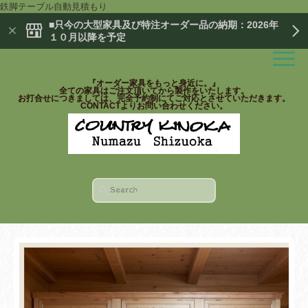
鉄脚テーブル自動見積もり
■只今の大型家具及び特注オーダー品の納期：2026年
１０月以降を予定
『オーダー家具をもっと身近に。』
全ての家具はご注文頂いてから製作をいたします。
お打合せにつきましては、完全予約制にてご対応とさせていただきます。
CONTACTよりお問い合わせください。