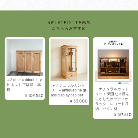
RELATED ITEMS
こちらもおすすめ
♫３door cabinet キャ
ビネット 下駄箱 本
.＋ナチュラルカント
＋ナチュラルカント
棚
リー＋antiquepine gl
リー＋ 素直な木目を
ass display cabinet
¥109,560
生かしたオーディオ
¥85,000
ラック レコード収
納 パイン材
¥167,640