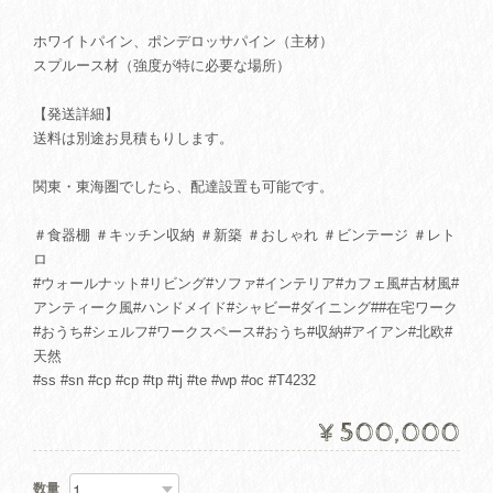
ホワイトパイン、ポンデロッサパイン（主材）
スプルース材（強度が特に必要な場所）
【発送詳細】
送料は別途お見積もりします。
関東・東海圏でしたら、配達設置も可能です。
＃食器棚 ＃キッチン収納 ＃新築 ＃おしゃれ ＃ビンテージ ＃レト
ロ
#ウォールナット#リビング#ソファ#インテリア#カフェ風#古材風#
アンティーク風#ハンドメイド#シャビー#ダイニング##在宅ワーク
#おうち#シェルフ#ワークスペース#おうち#収納#アイアン#北欧#
天然
#ss #sn #cp #cp #tp #tj #te #wp #oc #T4232
¥500,000
数量