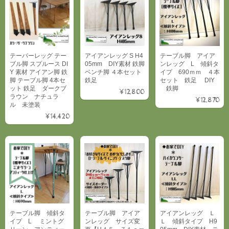
テーパーレッグ テー
アイアンレッグ S H4
テーブル脚 アイア
ブル脚 スプルース DI
05mm DIY素材 鉄脚
ンレッグ L 傾斜タ
Y 素材 アイアン脚 鉄
ベンチ脚 ４本セット
イプ 690ｍｍ ４本
脚 テーブル脚 4本セ
鉄足
セット 鉄足 DIY
ット 鉄足 ダークブ
鉄脚
¥12,800
ラウン ナチュラ
¥12,870
ル 未塗装
¥14,420
テーブル脚 傾斜タ
テーブル脚 アイア
アイアンレッグ Ｌ
イプ L ミントグ
ンレッグ サイズ変
Ｌ 傾斜タイプ H9