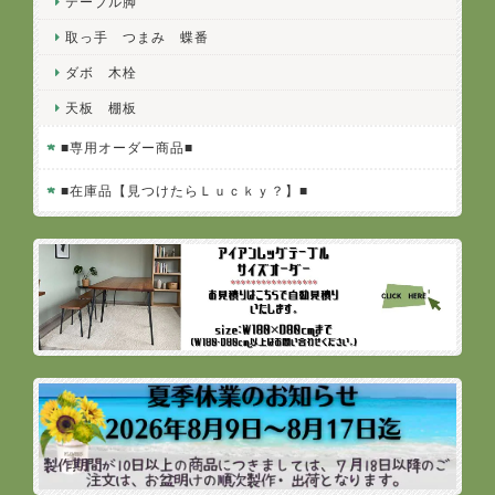
テーブル脚
取っ手 つまみ 蝶番
ダボ 木栓
天板 棚板
■専用オーダー商品■
■在庫品【見つけたらＬｕｃｋｙ？】■