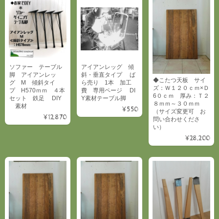
ソファー テーブル
アイアンレッグ 傾
脚 アイアンレッ
斜・垂直タイプ ば
◆こたつ天板 サイ
グ M 傾斜タイ
ら売り 1本 加工
ズ：Ｗ１２０ｃｍ×Ｄ
プ H570ｍｍ ４本
費 専用ページ DI
6０ｃｍ 厚み：Ｔ２
セット 鉄足 DIY
Y素材テーブル脚
８ｍｍ～３０ｍｍ
素材
¥550
（サイズ変更可 お
¥12,870
問い合わせくださ
い）
¥28,200