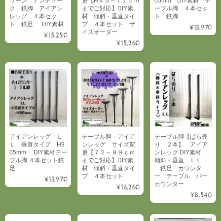
リーン アンティー
更【H４５～７１ｃｍ
05mm DIY素材 テ
ク 鉄脚 アイアン
までご対応】DIY素
ーブル脚 ４本セッ
レッグ ４本セッ
材 傾斜・垂直タイ
ト 鉄脚
ト 鉄足 DIY素材
プ ４本セット サ
¥13,970
イズオーダー
¥15,250
¥15,260
アイアンレッグ Ｌ
テーブル脚 アイア
テーブル脚【ばら売
Ｌ 垂直タイプ H9
ンレッグ サイズ変
り ２本】 アイア
05mm DIY素材テー
更【７２～８９ｃｍ
ンレッグ DIY素材
ブル脚 ４本セット鉄
までご対応】DIY素
傾斜・垂直 ＬＬ
足
材 傾斜・垂直タイ
鉄足 カウンタ
プ ４本セット
ー テーブル バー
¥13,970
カウンター
¥16,260
¥8,540