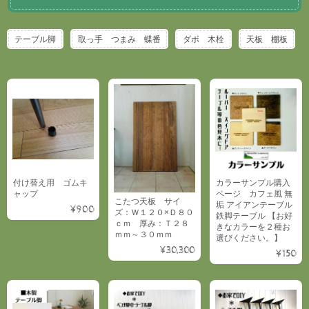
テーブル脚
取っ手 つまみ 蝶番
ダボ 木栓
天板 棚板
付け替え用 ゴムキ
カラーサンプル購入
ャップ
ページ カフェ風 無
こたつ天板 サイ
垢 アイアンテーブル
¥900
ズ：Ｗ１２０×Ｄ８０
鉄脚テーブル 【お好
ｃｍ 厚み：Ｔ２８
きなカラーを２種お
ｍｍ～３０ｍｍ
選びください。】
¥30,300
¥150