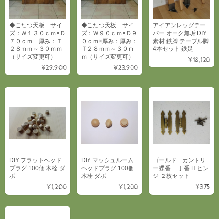
◆こたつ天板 サイ
◆こたつ天板 サイ
アイアンレッグテー
ズ：Ｗ１３０ｃｍ×Ｄ
ズ：Ｗ９０ｃｍ×Ｄ９
パー オーク無垢 DIY
７０ｃｍ 厚み：Ｔ
０ｃｍ×厚み：厚み：
素材 鉄脚 テーブル脚
２８ｍｍ～３０ｍｍ
Ｔ２８ｍｍ～３０ｍ
4本セット 鉄足
（サイズ変更可）
ｍ（サイズ変更可）
¥18,120
¥29,900
¥23,900
DIY フラットヘッド
DIY マッシュルーム
ゴールド カントリ
プラグ 100個 木栓 ダ
ヘッドプラグ 100個
ー蝶番 丁番 H ヒン
ボ
木栓 ダボ
ジ ２枚セット
¥1,200
¥1,200
¥375