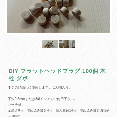
DIY フラットヘッドプラグ 100個 木
栓 ダボ
ネジの頭隠しに使用します。 100個入り。
下穴9.5mmまたは3/8インチでご使用下さい。
バーチ材。
全高さ9mm 埋め込み部分4mm 最大直径14mm 埋め込み部分直径9
～10mm