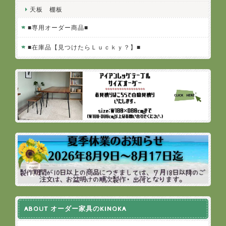
天板 棚板
■専用オーダー商品■
■在庫品【見つけたらＬｕｃｋｙ？】■
ABOUT オーダー家具のKINOKA