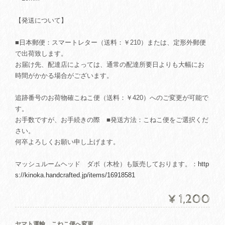
【発送について】
■日本郵便：スマートレター（送料：￥210）または、定形外郵便
で出荷致します。
お届け先、配達店によっては、通常の配達所要日よりも大幅にお
時間がかかる場合がございます。
追跡番号のお荷物確こねこ便（送料：￥420）へのご変更が可能で
す。
お手数ですが、お手続きの際 ■発送方法：こねこ便をご選択くだ
さい。
何卒よろしくお願い申し上げます。
マッシュルームヘッド ダボ（木栓）も販売しております。：
http
s://kinoka.handcrafted.jp/items/16918581
¥1,200
ヤマト運輸 こねこ便へ変更