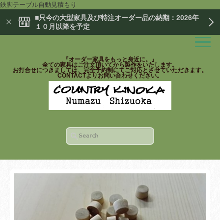
鉄脚テーブル自動見積もり
■只今の大型家具及び特注オーダー品の納期：2026年
１０月以降を予定
『オーダー家具をもっと身近に。』
全ての家具はご注文頂いてから製作をいたします。
お打合せにつきましては、完全予約制にてご対応とさせていただきます。
CONTACTよりお問い合わせください。