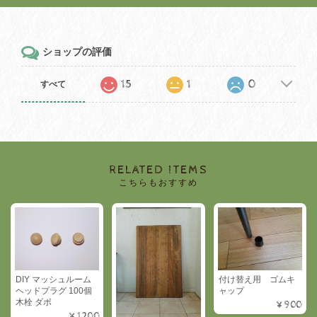
ショップの評価
15
1
0
すべて
RELATED ITEMS
こちらもおすすめ
DIY マッシュルーム
付け替え用 ゴムキ
ヘッドプラグ 100個
ャップ
木栓 ダボ
¥900
¥1,200