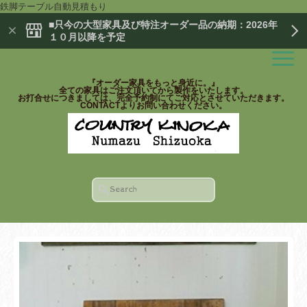
鉄脚テーブル自動見積もり
■只今の大型家具及び特注オーダー品の納期：2026年
１０月以降を予定
『オーダー家具をもっと身近に。』
全ての家具はご注文頂いてから製作をいたします。
お打合せにつきましては、完全予約制にてご対応とさせていただきます。
CONTACTよりお問い合わせください。