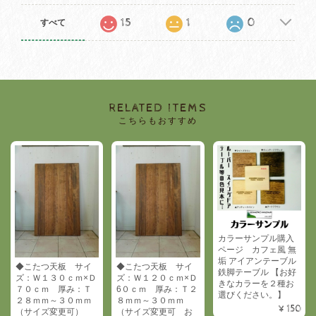
15
1
0
すべて
RELATED ITEMS
こちらもおすすめ
カラーサンプル購入
ページ カフェ風 無
垢 アイアンテーブル
◆こたつ天板 サイ
◆こたつ天板 サイ
鉄脚テーブル 【お好
ズ：Ｗ１３０ｃｍ×Ｄ
ズ：Ｗ１２０ｃｍ×Ｄ
きなカラーを２種お
７０ｃｍ 厚み：Ｔ
6０ｃｍ 厚み：Ｔ２
選びください。】
２８ｍｍ～３０ｍｍ
８ｍｍ～３０ｍｍ
¥150
（サイズ変更可）
（サイズ変更可 お