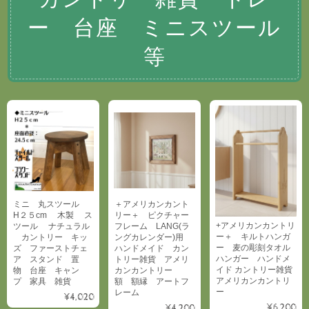
ー 台座 ミニスツール
等
ミニ 丸スツール
＋アメリカンカント
H２５cm 木製 ス
リー＋ ピクチャー
+アメリカンカントリ
ツール ナチュラル
フレーム LANG(ラ
ー＋ キルトハンガ
カントリー キッ
ングカレンダー)用
ー 麦の彫刻タオル
ズ ファーストチェ
ハンドメイド カン
ハンガー ハンドメ
ア スタンド 置
トリー雑貨 アメリ
イド カントリー雑貨
物 台座 キャン
カンカントリー
アメリカンカントリ
プ 家具 雑貨
額 額縁 アートフ
ー
レーム
¥4,020
¥6,200
¥4,200