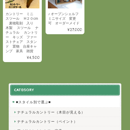
カントリー ミニ
♪ オープンシェルフ
スツール H２０cm
ミニサイズ 変更
麦穂彫刻 入り
可 オーダーメイド
木製 スツール ナ
¥27,000
チュラル カントリ
ー キッズ ファー
ストチェア スタン
ド 置物 台座キャ
ンプ 家具 雑貨
¥4,500
CATEGORY
■スタイル別で選ぶ■
ナチュラルカントリー（木目が見える）
ナチュラルカントリー（ペイント）