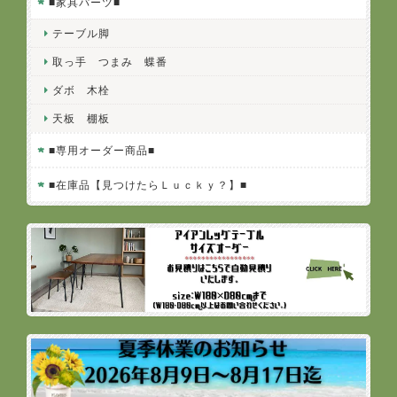
■家具パーツ■
テーブル脚
取っ手 つまみ 蝶番
ダボ 木栓
天板 棚板
■専用オーダー商品■
■在庫品【見つけたらＬｕｃｋｙ？】■