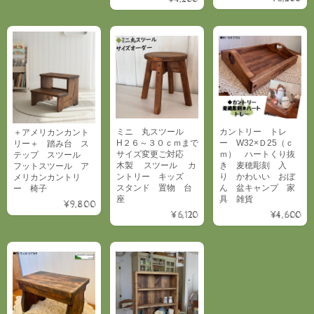
ミニ 丸スツール
カントリー トレ
＋アメリカンカント
H２６～３０ｃｍまで
ー W32×Ｄ25（ｃ
リー＋ 踏み台 ス
サイズ変更ご対応
ｍ） ハートくり抜
テップ スツール
木製 スツール カ
き 麦穂彫刻 入
フットスツール ア
ントリー キッズ
り かわいい おぼ
メリカンカントリ
スタンド 置物 台
ん 盆キャンプ 家
ー 椅子
座
具 雑貨
¥9,800
¥6,120
¥4,600