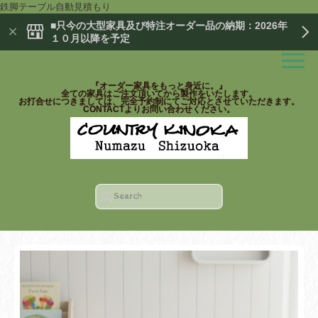
鉄脚テーブル自動見積もり
■只今の大型家具及び特注オーダー品の納期：2026年
１０月以降を予定
『オーダー家具をもっと身近に。』
全ての家具はご注文頂いてから製作をいたします。
お打合せにつきましては、完全予約制にてご対応とさせていただきます。
CONTACTよりお問い合わせください。