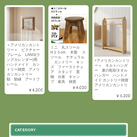
＋アメリカンカント
ミニ 丸スツール
リー＋ ピクチャー
H２５cm 木製 ス
フレーム LANG(ラ
ツール ナチュラル
ングカレンダー)用
+アメリカンカントリ
カントリー キッ
ハンドメイド カン
ー＋ キルトハンガ
ズ ファーストチェ
トリー雑貨 アメリ
ー 麦の彫刻タオル
ア スタンド 置
カンカントリー
ハンガー ハンドメ
物 台座 キャン
額 額縁 アートフ
イド カントリー雑貨
プ 家具 雑貨
レーム
アメリカンカントリ
¥4,020
¥4,200
ー
¥6,200
CATEGORY