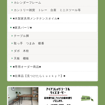
カレンダーフレーム
カントリー雑貨 トレー 台座 ミニスツール等
■木製家具用メンテナンスオイル■
■家具パーツ■
テーブル脚
取っ手 つまみ 蝶番
ダボ 木栓
天板 棚板
■専用オーダー商品■
■在庫品【見つけたらＬｕｃｋｙ？】■