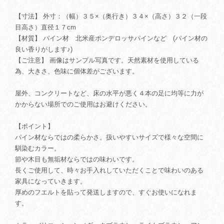
【寸法】 外寸：（幅）３５×（奥行き）３４×（高さ）３２（一段
目高さ）直径１７cm
【材質】 パイン材 北米産ポンデロッサパインなど (パイン材の
良い香りがします♪)
【ご注意】 画像はサンプル写真です。天然素材を使用している
為、大きさ、色味に個体差がございます。
屋外、コンクリートなど、床の水平が悪く４本の足に均等に力が
かからない場所でのご使用はお避けください。
【ポイント】
パイン材ならではの柔らかさ。扱いやすいサイズで様々な空間に
馴染むカラー。
節や木目も無垢材ならではの味わいです。
長くご使用して、時々お手入れしていただくことで味わいのある
家具になっていきます。
厚めのフエルトを貼って発送しますので、すぐお使いになれま
す。