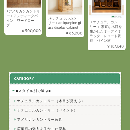
+アメリカンカントリ
ー＋アンティークパ
.＋ナチュラルカント
イン ワードロー
＋ナチュラルカント
リー＋antiquepine gl
ブ
リー＋ 素直な木目を
ass display cabinet
¥500,000
生かしたオーディオ
¥85,000
ラック レコード収
納 パイン材
¥167,640
CATEGORY
■スタイル別で選ぶ■
ナチュラルカントリー（木目が見える）
ナチュラルカントリー（ペイント）
アメリカンカントリー家具
広葉樹の魅力を生かした家具