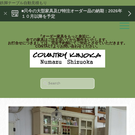
鉄脚テーブル自動見積もり
■只今の大型家具及び特注オーダー品の納期：2026年
１０月以降を予定
『オーダー家具をもっと身近に。』
全ての家具はご注文頂いてから製作をいたします。
お打合せにつきましては、完全予約制にてご対応とさせていただきます。
CONTACTよりお問い合わせください。