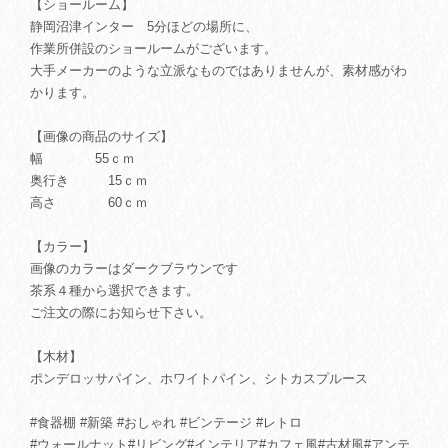
【ショールーム】
静岡沼津インター 5分ほどの場所に、
作業所併設のショールームがございます。
大手メーカーのような立派なものではありませんが、素材感がわ
かります。
【画像の商品のサイズ】
幅 55ｃｍ
奥行き 15ｃｍ
高さ 60ｃｍ
【カラー】
画像のカラーはダークブラウンです
茶系４種から選択できます。
ご注文の際にお知らせ下さい。
【木材】
ポンデロッサパイン、ホワイトパイン、シトカスプルース
#食器棚 #新築 #おしゃれ #ビンテージ #レトロ
#ウォールナット#リビング#インテリア#カフェ風#古材風#アンテ