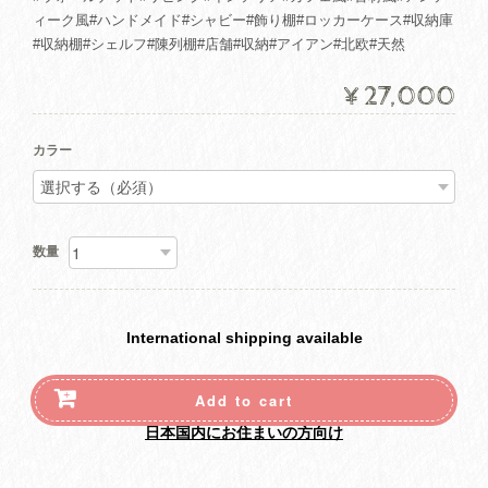
ィーク風#ハンドメイド#シャビー#飾り棚#ロッカーケース#収納庫
#収納棚#シェルフ#陳列棚#店舗#収納#アイアン#北欧#天然
¥27,000
カラー
数量
International shipping available
Add to cart
日本国内にお住まいの方向け