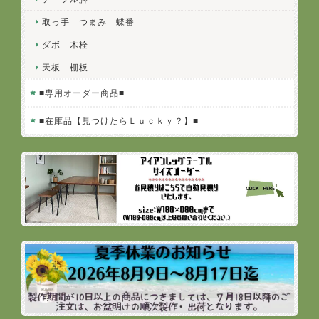
取っ手 つまみ 蝶番
ダボ 木栓
天板 棚板
■専用オーダー商品■
■在庫品【見つけたらＬｕｃｋｙ？】■