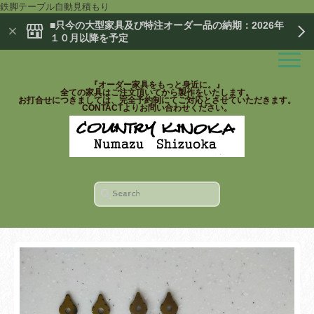
鉄脚テーブル自動見積もり
■只今の大型家具及び特注オーダー品の納期：2026年
１０月以降を予定
『オーダー家具をもっと身近に。』
全ての家具はご注文頂いてから製作をいたします。
お打合せにつきましては、完全予約制にてご対応とさせていただきます。
CONTACTよりお問い合わせください。