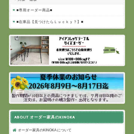
■専用オーダー商品■
■在庫品【見つけたらＬｕｃｋｙ？】■
ABOUT オーダー家具のKINOKA
オーダー家具のKINOKA について