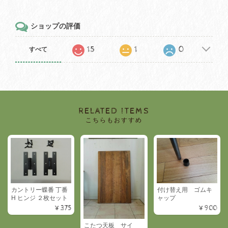
ショップの評価
15
1
0
すべて
RELATED ITEMS
こちらもおすすめ
カントリー蝶番 丁番
付け替え用 ゴムキ
H ヒンジ ２枚セット
ャップ
¥375
¥900
こたつ天板 サイ