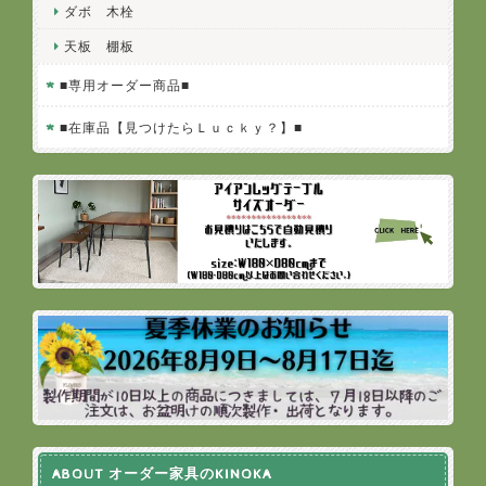
ダボ 木栓
天板 棚板
■専用オーダー商品■
■在庫品【見つけたらＬｕｃｋｙ？】■
ABOUT オーダー家具のKINOKA