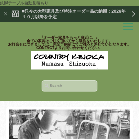
鉄脚テーブル自動見積もり
■只今の大型家具及び特注オーダー品の納期：2026年
１０月以降を予定
『オーダー家具をもっと身近に。』
全ての家具はご注文頂いてから製作をいたします。
お打合せにつきましては、完全予約制にてご対応とさせていただきます。
CONTACTよりお問い合わせください。