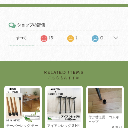
ショップの評価
15
1
0
すべて
RELATED ITEMS
こちらもおすすめ
付け替え用 ゴムキ
ャップ
テーパーレッグ テー
アイアンレッグ S H4
¥900