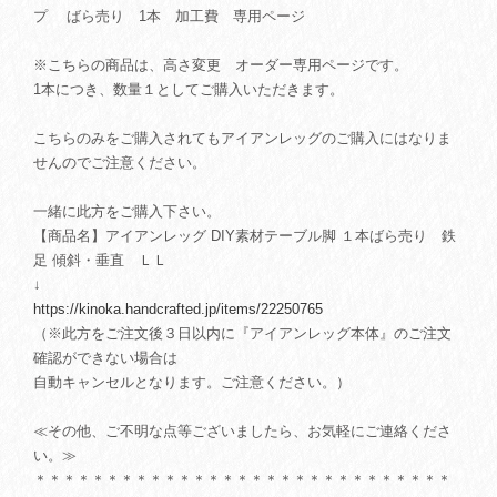
プ ばら売り 1本 加工費 専用ページ
※こちらの商品は、高さ変更 オーダー専用ページです。
1本につき、数量１としてご購入いただきます。
こちらのみをご購入されてもアイアンレッグのご購入にはなりま
せんのでご注意ください。
一緒に此方をご購入下さい。
【商品名】アイアンレッグ DIY素材テーブル脚 １本ばら売り 鉄
足 傾斜・垂直 ＬＬ
↓
https://kinoka.handcrafted.jp/items/22250765
（※此方をご注文後３日以内に『アイアンレッグ本体』のご注文
確認ができない場合は
自動キャンセルとなります。ご注意ください。）
≪その他、ご不明な点等ございましたら、お気軽にご連絡くださ
い。≫
＊＊＊＊＊＊＊＊＊＊＊＊＊＊＊＊＊＊＊＊＊＊＊＊＊＊＊＊＊