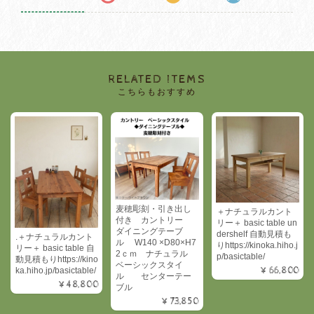
RELATED ITEMS
こちらもおすすめ
麦穂彫刻・引き出し
＋ナチュラルカント
付き カントリー
リー＋ basic table un
ダイニングテーブ
dershelf 自動見積も
.＋ナチュラルカント
ル W140 ×D80×H7
りhttps://kinoka.hiho.j
リー＋ basic table 自
2ｃｍ ナチュラル
p/basictable/
動見積もりhttps://kino
ベーシックスタイ
¥66,800
ka.hiho.jp/basictable/
ル センターテー
¥48,800
ブル
¥73,850