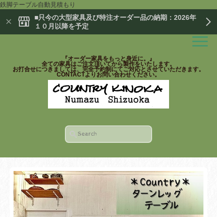
鉄脚テーブル自動見積もり
■只今の大型家具及び特注オーダー品の納期：2026年
１０月以降を予定
『オーダー家具をもっと身近に。』
全ての家具はご注文頂いてから製作をいたします。
お打合せにつきましては、完全予約制にてご対応とさせていただきます。
CONTACTよりお問い合わせください。