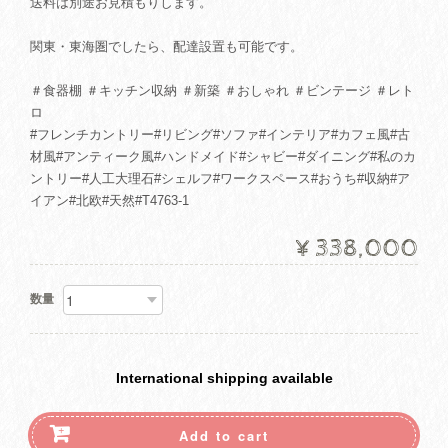
送料は別途お見積もりします。
関東・東海圏でしたら、配達設置も可能です。
＃食器棚 ＃キッチン収納 ＃新築 ＃おしゃれ ＃ビンテージ ＃レト
ロ
#フレンチカントリー#リビング#ソファ#インテリア#カフェ風#古
材風#アンティーク風#ハンドメイド#シャビー#ダイニング#私のカ
ントリー#人工大理石#シェルフ#ワークスペース#おうち#収納#ア
イアン#北欧#天然#T4763-1
¥338,000
数量
International shipping available
Add to cart