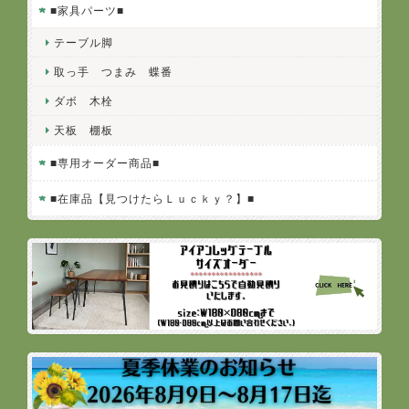
■家具パーツ■
テーブル脚
取っ手 つまみ 蝶番
ダボ 木栓
天板 棚板
■専用オーダー商品■
■在庫品【見つけたらＬｕｃｋｙ？】■