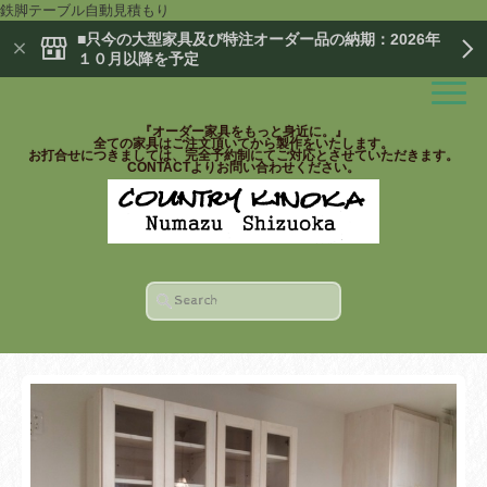
鉄脚テーブル自動見積もり
■只今の大型家具及び特注オーダー品の納期：2026年
１０月以降を予定
『オーダー家具をもっと身近に。』
全ての家具はご注文頂いてから製作をいたします。
お打合せにつきましては、完全予約制にてご対応とさせていただきます。
CONTACTよりお問い合わせください。