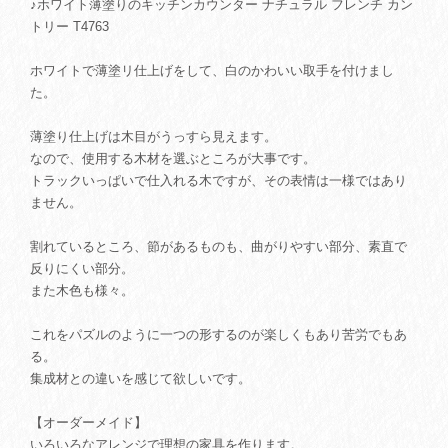
♪ホワイト薄塗りのキッチンカウンター ナチュラル フレンチ カン
トリー T4763
ホワイトで薄塗リ仕上げをして、白のかわいい取手を付けまし
た。
薄塗り仕上げは木目がうっすら見えます。
なので、使用する木材を選ぶところが大事です。
トラックいっぱいで仕入れる木ですが、その表情は一様ではあり
ません。
割れているところ、節があるものも、曲がりやすい部分、素直で
反りにくい部分。
また木色も様々。
これをパズルのように一つの形するのが楽しくもあり苦労でもあ
る。
集成材との違いを感じて欲しいです。
【オーダーメイド】
いろいろなアレンジで理想の家具を作ります。