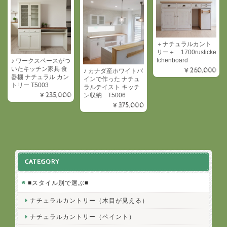
＋ナチュラルカント
リー＋ 1700rusticke
tchenboard
♪ ワークスペースがつ
いたキッチン家具 食
¥260,000
♪ カナダ産ホワイトパ
器棚 ナチュラル カン
インで作った ナチュ
トリー T5003
ラルテイスト キッチ
¥235,000
ン収納 T5006
¥375,000
CATEGORY
■スタイル別で選ぶ■
ナチュラルカントリー（木目が見える）
ナチュラルカントリー（ペイント）