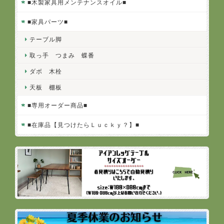
■木製家具用メンテナンスオイル■
■家具パーツ■
テーブル脚
取っ手 つまみ 蝶番
ダボ 木栓
天板 棚板
■専用オーダー商品■
■在庫品【見つけたらＬｕｃｋｙ？】■