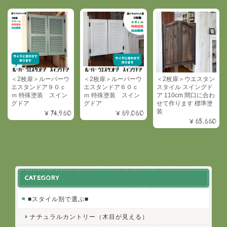
＜2枚扉＞ルーバーウ
＜2枚扉＞ルーバーウ
＜2枚扉＞ウエスタン
エスタンドア９０ｃ
エスタンドア６０ｃ
スタイル スイングド
ｍ 特殊塗装 スイン
ｍ 特殊塗装 スイン
ア 110cm 間口に合わ
グドア
グドア
せて作ります 標準塗
装
¥74,960
¥69,060
¥65,660
CATEGORY
■スタイル別で選ぶ■
ナチュラルカントリー（木目が見える）