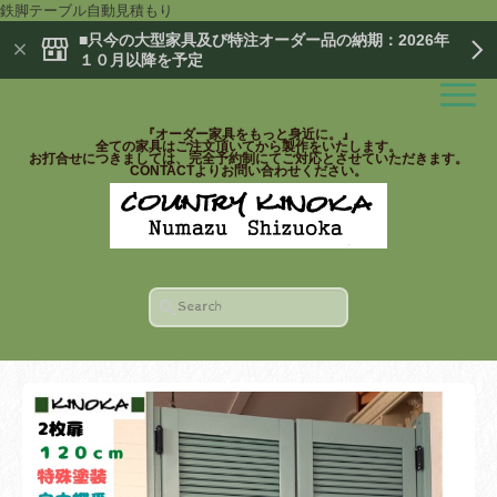
鉄脚テーブル自動見積もり
■只今の大型家具及び特注オーダー品の納期：2026年
１０月以降を予定
『オーダー家具をもっと身近に。』
全ての家具はご注文頂いてから製作をいたします。
お打合せにつきましては、完全予約制にてご対応とさせていただきます。
CONTACTよりお問い合わせください。