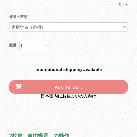
0
/
6
蝶番の変更
数量
International shipping available
Add to cart
日本国内にお住まいの方向け
2枚扉 自由蝶番 の動作