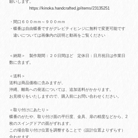
願いします。
https://kinoka.handcrafted.jp/items/23135251
・間口６００ｍｍ～９００ｍｍ
・蝶番は自由蝶番ですがグレビティヒンジに無料で変更可能です
違いについては画像内の説明と動画をご覧ください
＜納期＞ 製作期間：２０日間ほど 定休日：日月祝日は作業日
数に含まず。
＜送料＞
送料は商品価格に含みますが、
沖縄、離島への発送については、追加送料がかかります。
お見積りをいたしますので、購入前にお問い合わせください。
＜取り付けにあたり＞
蝶番のがたや、取り付け面の平行度、金具、扉の精度などから、2
枚のスイングドアの面がずれます。
この場合取り付け位置を調整することで（設計位置よりずらす）
合わせます。