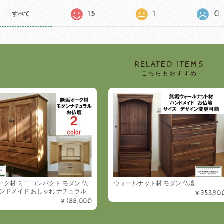
15
1
0
すべて
RELATED ITEMS
こちらもおすすめ
ーク材 ミニ コンパクト モダン 仏
ウォールナット材 モダン 仏壇
ンドメイド おしゃれ ナチュラル
¥353,90
¥188,000