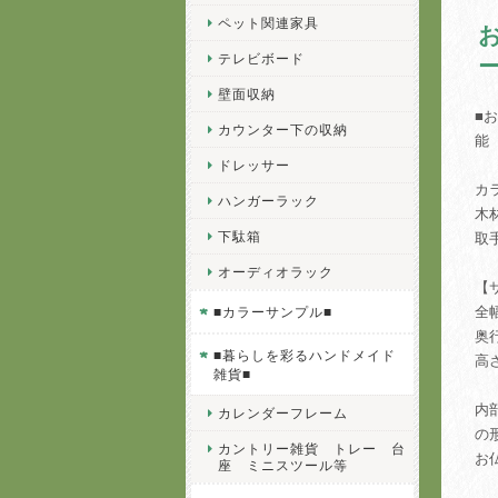
ペット関連家具
テレビボード
壁面収納
■
カウンター下の収納
能
ドレッサー
カ
ハンガーラック
木
下駄箱
取
オーディオラック
【
全幅
■カラーサンプル■
奥
■暮らしを彩るハンドメイド
高さ
雑貨■
内
カレンダーフレーム
の
カントリー雑貨 トレー 台
お
座 ミニスツール等