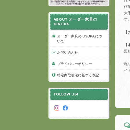
静
作
大
す
ABOUT オーダー家具の
KINOKA
【
オーダー家具のKINOKA につ
いて
【
栗
お問い合わせ
#
プライバシーポリシー
イ
特定商取引法に基づく表記
FOLLOW US!