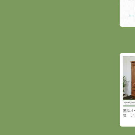
無垢オ
壇 ハ