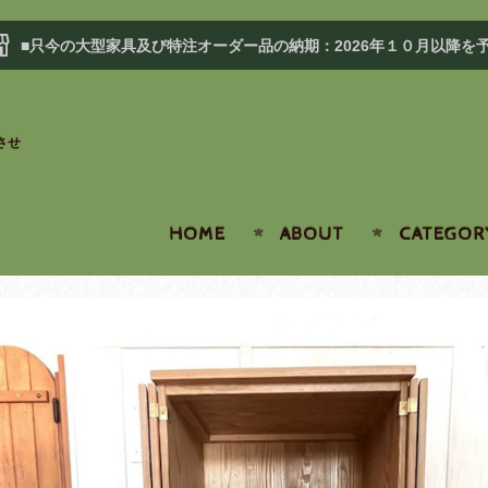
■只今の大型家具及び特注オーダー品の納期：2026年１０月以降を
させ
HOME
ABOUT
CATEGOR