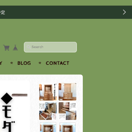
予定
Y
BLOG
CONTACT