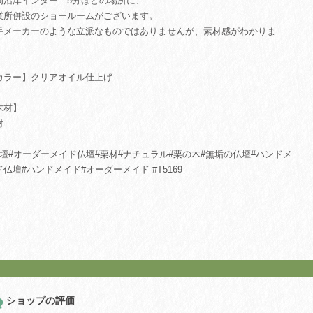
岡沼津インター 5分ほどの場所に、
業所併設のショールームがございます。
手メーカーのような立派なものではありませんが、素材感がわかりま
。
カラー】クリアオイル仕上げ
木材】
材
仏壇#オーダーメイド仏壇#栗材#ナチュラル#栗の木#無垢の仏壇#ハンドメ
ド仏壇#ハンドメイド#オーダーメイド #T5169
ショップの評価