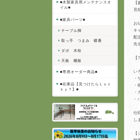
■木製家具用メンテナンスオ
【
イル■
見
■家具パーツ■
お
キ
テーブル脚
配
取っ手 つまみ 蝶番
先
ダボ 木栓
【
天板 棚板
い
■専用オーダー商品■
・
■在庫品【見つけたらＬｕｃ
・
ｋｙ？】■
・
・
仕
し
【