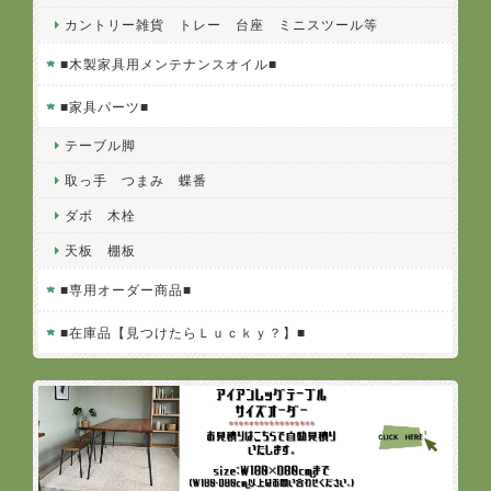
カントリー雑貨 トレー 台座 ミニスツール等
■木製家具用メンテナンスオイル■
■家具パーツ■
テーブル脚
取っ手 つまみ 蝶番
ダボ 木栓
天板 棚板
■専用オーダー商品■
■在庫品【見つけたらＬｕｃｋｙ？】■