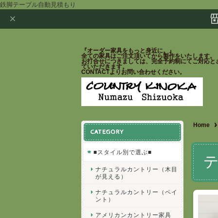
鉄脚テーブル自動見積もり
『オーダー家具をもっと身近に。』
全ての家具はご注文頂いてから製作をいたします。
お打合せにつきましては、完全予約制にてご対応と
ていただきます。
CONTACTよりお問い合わせください。
Home
CATEGORY
■スタイル別で選ぶ■
ナチュラルカントリー（木目
が見える）
ナチュラルカントリー（ペイ
ント）
アメリカンカントリー家具