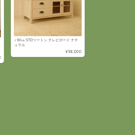
♪ 90㎝ STDツートン テレビボード ナチ
ュラル
¥58,000
0