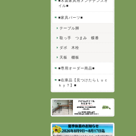
■木製家具用メンテナンスオ
イル■
■家具パーツ■
テーブル脚
取っ手 つまみ 蝶番
ダボ 木栓
天板 棚板
■専用オーダー商品■
■在庫品【見つけたらＬｕｃ
ｋｙ？】■