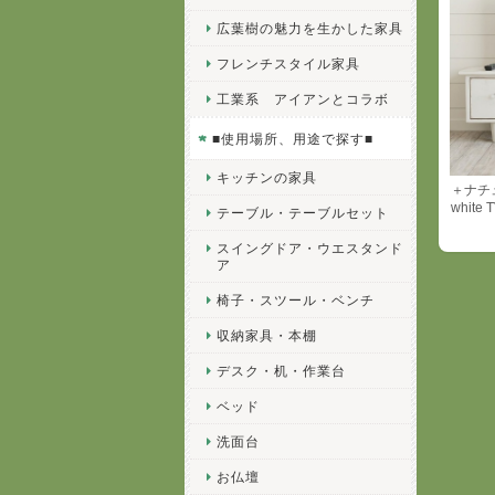
広葉樹の魅力を生かした家具
フレンチスタイル家具
工業系 アイアンとコラボ
■使用場所、用途で探す■
キッチンの家具
＋ナチュ
white 
テーブル・テーブルセット
スイングドア・ウエスタンド
ア
椅子・スツール・ベンチ
収納家具・本棚
デスク・机・作業台
ベッド
洗面台
お仏壇