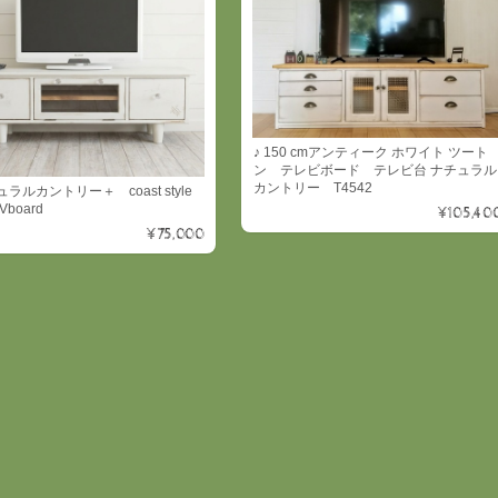
♪ 150 cmアンティーク ホワイト ツート
ン テレビボード テレビ台 ナチュラル
カントリー T4542
ラルカントリー＋ coast style
TVboard
¥105,40
¥75,000