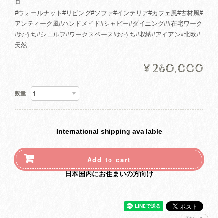
ロ
#ウォールナット#リビング#ソファ#インテリア#カフェ風#古材風#
アンティーク風#ハンドメイド#シャビー#ダイニング##在宅ワーク
#おうち#シェルフ#ワークスペース#おうち#収納#アイアン#北欧#
天然
¥260,000
数量
International shipping available
Add to cart
日本国内にお住まいの方向け