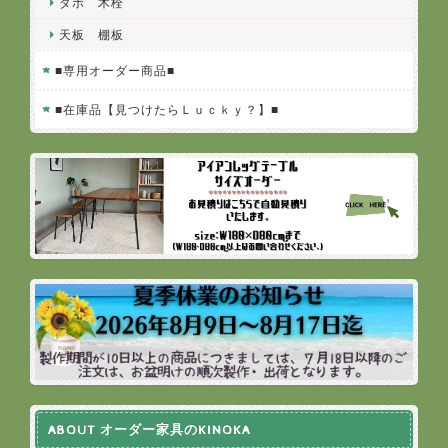
ダボ 木栓
天板 棚板
■専用オーダー商品■
■在庫品【見つけたらＬｕｃｋｙ？】■
ABOUT オーダー家具のKINOKA