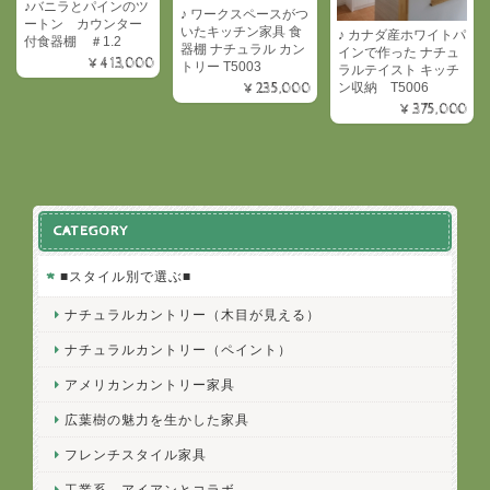
♪バニラとパインのツ
♪ ワークスペースがつ
ートン カウンター
いたキッチン家具 食
♪ カナダ産ホワイトパ
付食器棚 ＃1.2
器棚 ナチュラル カン
インで作った ナチュ
¥413,000
トリー T5003
ラルテイスト キッチ
¥235,000
ン収納 T5006
¥375,000
CATEGORY
■スタイル別で選ぶ■
ナチュラルカントリー（木目が見える）
ナチュラルカントリー（ペイント）
アメリカンカントリー家具
広葉樹の魅力を生かした家具
フレンチスタイル家具
工業系 アイアンとコラボ