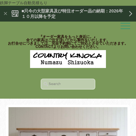
鉄脚テーブル自動見積もり
■只今の大型家具及び特注オーダー品の納期：2026年
１０月以降を予定
『オーダー家具をもっと身近に。』
全ての家具はご注文頂いてから製作をいたします。
お打合せにつきましては、完全予約制にてご対応とさせていただきます。
CONTACTよりお問い合わせください。