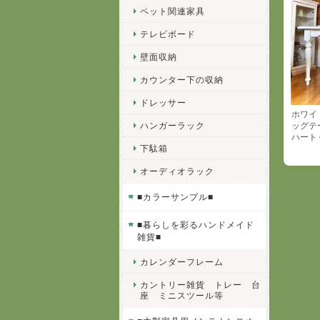
ペット関連家具
テレビボード
壁面収納
カウンター下の収納
ドレッサー
ホワイ
ハンガーラック
ッグテ
ハート
下駄箱
オーディオラック
■カラーサンプル■
■暮らしを彩るハンドメイド
雑貨■
カレンダーフレーム
カントリー雑貨 トレー 台
座 ミニスツール等