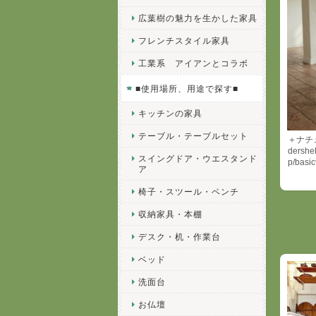
広葉樹の魅力を生かした家具
フレンチスタイル家具
工業系 アイアンとコラボ
■使用場所、用途で探す■
キッチンの家具
テーブル・テーブルセット
＋ナチュ
dershe
スイングドア・ウエスタンド
p/basic
ア
椅子・スツール・ベンチ
収納家具・本棚
デスク・机・作業台
ベッド
洗面台
お仏壇