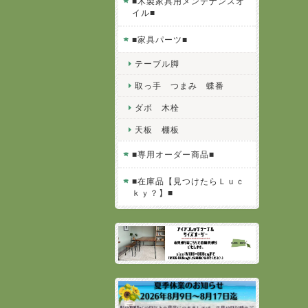
■木製家具用メンテナンスオ
イル■
■家具パーツ■
テーブル脚
取っ手 つまみ 蝶番
ダボ 木栓
天板 棚板
■専用オーダー商品■
■在庫品【見つけたらＬｕｃ
ｋｙ？】■