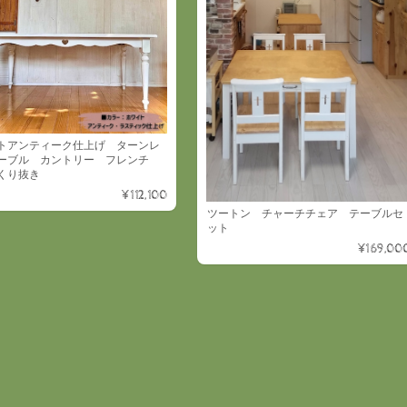
トアンティーク仕上げ ターンレ
ーブル カントリー フレンチ
くり抜き
¥112,100
ツートン チャーチチェア テーブルセ
ット
¥169,00