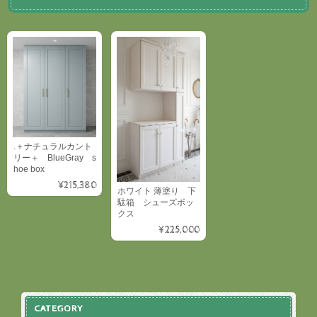
.＋ナチュラルカント
リー＋ BlueGray s
hoe box
¥215,380
ホワイト 薄塗り 下
駄箱 シューズボッ
クス
¥225,000
CATEGORY