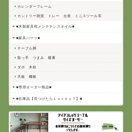
カレンダーフレーム
カントリー雑貨 トレー 台座 ミニスツール等
■木製家具用メンテナンスオイル■
■家具パーツ■
テーブル脚
取っ手 つまみ 蝶番
ダボ 木栓
天板 棚板
■専用オーダー商品■
■在庫品【見つけたらＬｕｃｋｙ？】■