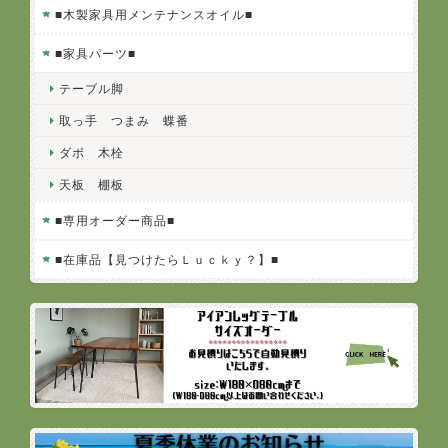
■木製家具用メンテナンスオイル■
■家具パーツ■
テーブル脚
取っ手 つまみ 蝶番
ダボ 木栓
天板 棚板
■専用オーダー商品■
■在庫品【見つけたらＬｕｃｋｙ？】■