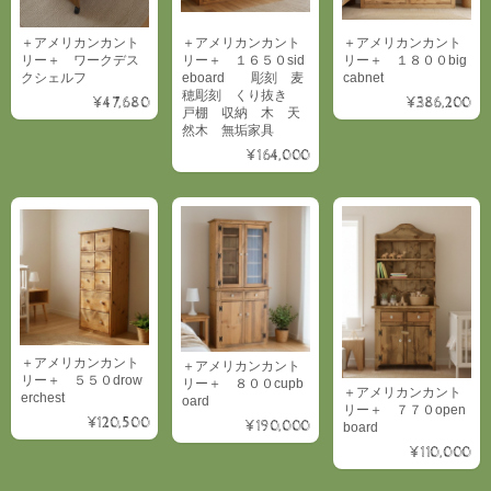
＋アメリカンカント
＋アメリカンカント
＋アメリカンカント
リー＋ ワークデス
リー＋ １６５０sid
リー＋ １８００big
クシェルフ
eboard 彫刻 麦
cabnet
穂彫刻 くり抜き
¥47,680
¥386,200
戸棚 収納 木 天
然木 無垢家具
¥164,000
＋アメリカンカント
＋アメリカンカント
リー＋ ５５０drow
リー＋ ８００cupb
＋アメリカンカント
erchest
oard
リー＋ ７７０open
¥120,500
¥190,000
board
¥110,000