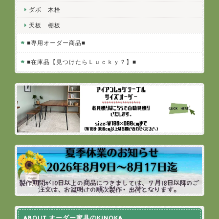
ダボ 木栓
天板 棚板
■専用オーダー商品■
■在庫品【見つけたらＬｕｃｋｙ？】■
ABOUT オーダー家具のKINOKA