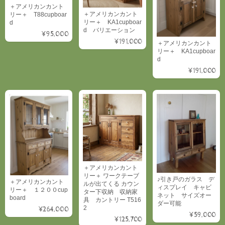
＋アメリカンカント
＋アメリカンカント
リー＋ T88cupboar
リー＋ KA1cupboar
d
d バリエーション
¥95,000
¥191,000
＋アメリカンカント
リー＋ KA1cupboar
d
¥191,000
＋アメリカンカント
リー＋ ワークテーブ
♪引き戸のガラス デ
＋アメリカンカント
ルが出てくる カウン
ィスプレイ キャビ
リー＋ １２００cup
ター下収納 収納家
ネット サイズオー
board
具 カントリー T516
ダー可能
2
¥264,000
¥59,000
¥125,700