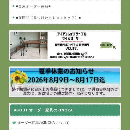
■専用オーダー商品■
■在庫品【見つけたらＬｕｃｋｙ？】■
ABOUT オーダー家具のKINOKA
オーダー家具のKINOKA について