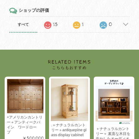
ショップの評価
15
1
0
すべて
RELATED ITEMS
こちらもおすすめ
+アメリカンカントリ
ー＋アンティークパ
.＋ナチュラルカント
イン ワードロー
＋ナチュラルカント
リー＋antiquepine gl
ブ
リー＋ 素直な木目を
ass display cabinet
¥500,000
生かしたオーディオ