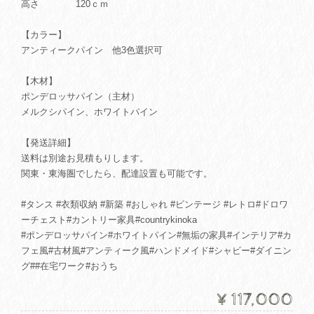
高さ 120ｃｍ
【カラー】
アンティークパイン 他3色選択可
【木材】
ポンデロッサパイン（主材）
メルクシパイン、ホワイトパイン
【発送詳細】
送料は別途お見積もりします。
関東・東海圏でしたら、配達設置も可能です。
#タンス #衣類収納 #新築 #おしゃれ #ビンテージ #レトロ#ドロワ
ーチェスト#カントリー家具#countrykinoka
#ポンデロッサパイン#ホワイトパイン#無垢の家具#インテリア#カ
フェ風#古材風#アンティーク風#ハンドメイド#シャビー#ダイニン
グ##在宅ワーク#おうち
¥117,000