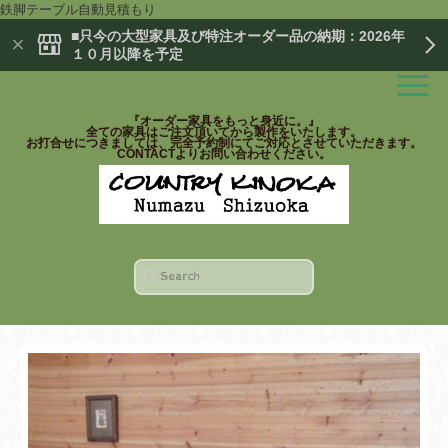
鉄脚テーブル自動見積もり
■只今の大型家具及び特注オーダー品の納期：2026年
１０月以降を予定
『オーダー家具をもっと身近に。』
全ての家具はご注文頂いてから製作をいたします。
お打合せにつきましては、完全予約制にてご対応とさせていただきます。
CONTACTよりお問い合わせください。