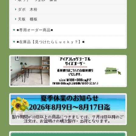
ダボ 木栓
天板 棚板
■専用オーダー商品■
■在庫品【見つけたらＬｕｃｋｙ？】■