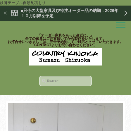
鉄脚テーブル自動見積もり
■只今の大型家具及び特注オーダー品の納期：2026年
１０月以降を予定
『オーダー家具をもっと身近に。』
全ての家具はご注文頂いてから製作をいたします。
お打合せにつきましては、完全予約制にてご対応とさせていただきます。
CONTACTよりお問い合わせください。