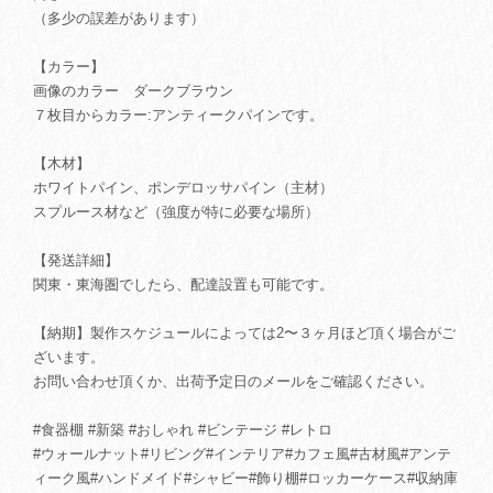
（多少の誤差があります）
【カラー】
画像のカラー ダークブラウン
７枚目からカラー:アンティークパインです。
【木材】
ホワイトパイン、ポンデロッサパイン（主材）
スプルース材など（強度が特に必要な場所）
【発送詳細】
関東・東海圏でしたら、配達設置も可能です。
【納期】製作スケジュールによっては2〜３ヶ月ほど頂く場合がご
ざいます。
お問い合わせ頂くか、出荷予定日のメールをご確認ください。
#食器棚 #新築 #おしゃれ #ビンテージ #レトロ
#ウォールナット#リビング#インテリア#カフェ風#古材風#アンテ
ィーク風#ハンドメイド#シャビー#飾り棚#ロッカーケース#収納庫