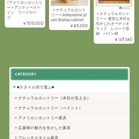
+アメリカンカントリ
ー＋アンティークパ
.＋ナチュラルカント
イン ワードロー
＋ナチュラルカント
リー＋antiquepine gl
ブ
リー＋ 素直な木目を
ass display cabinet
¥500,000
生かしたオーディオ
¥85,000
ラック レコード収
納 パイン材
¥167,640
CATEGORY
■スタイル別で選ぶ■
ナチュラルカントリー（木目が見える）
ナチュラルカントリー（ペイント）
アメリカンカントリー家具
広葉樹の魅力を生かした家具
フレンチスタイル家具