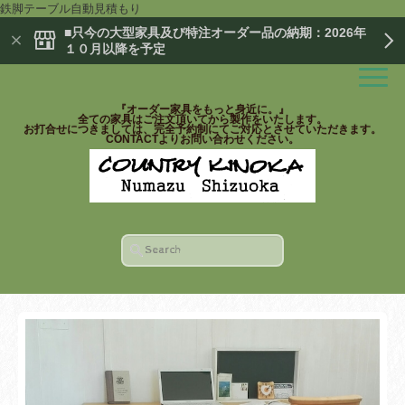
鉄脚テーブル自動見積もり
■只今の大型家具及び特注オーダー品の納期：2026年
１０月以降を予定
『オーダー家具をもっと身近に。』
全ての家具はご注文頂いてから製作をいたします。
お打合せにつきましては、完全予約制にてご対応とさせていただきます。
CONTACTよりお問い合わせください。