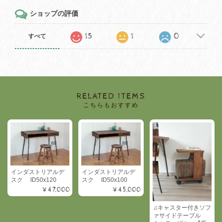
ショップの評価
15
1
0
すべて
RELATED ITEMS
こちらもおすすめ
インダストリアルデ
インダストリアルデ
スク ID50x120
スク ID50x100
¥47,000
¥45,000
♫キャスター付きソフ
ァサイドテーブル