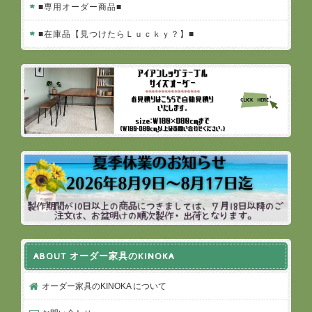
■専用オーダー商品■
■在庫品【見つけたらＬｕｃｋｙ？】■
ABOUT オーダー家具のKINOKA
オーダー家具のKINOKA について