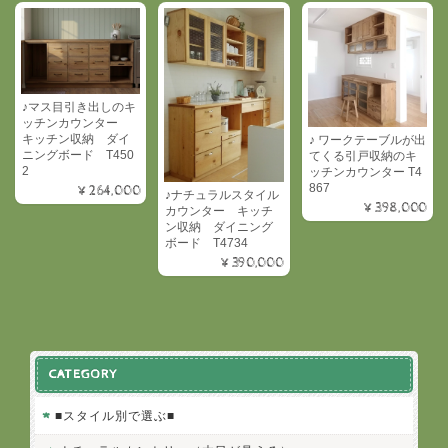
♪マス目引き出しのキ
ッチンカウンター
キッチン収納 ダイ
♪ ワークテーブルが出
ニングボード T450
てくる引戸収納のキ
2
ッチンカウンター T4
867
¥264,000
♪ナチュラルスタイル
¥398,000
カウンター キッチ
ン収納 ダイニング
ボード T4734
¥390,000
CATEGORY
■スタイル別で選ぶ■