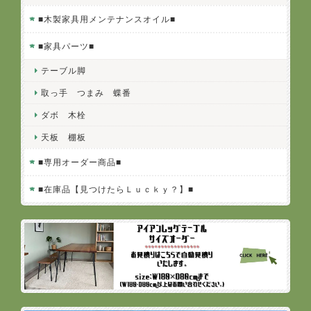
■木製家具用メンテナンスオイル■
■家具パーツ■
テーブル脚
取っ手 つまみ 蝶番
ダボ 木栓
天板 棚板
■専用オーダー商品■
■在庫品【見つけたらＬｕｃｋｙ？】■