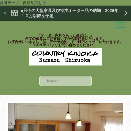
鉄脚テーブル自動見積もり
■只今の大型家具及び特注オーダー品の納期：2026年
１０月以降を予定
『オーダー家具をもっと身近に。』
全ての家具はご注文頂いてから製作をいたします。
お打合せにつきましては、完全予約制にてご対応とさせていただきます。
CONTACTよりお問い合わせください。