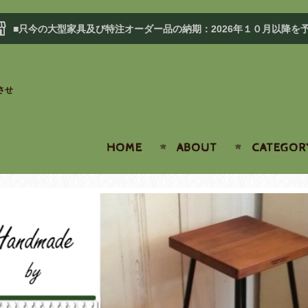
■只今の大型家具及び特注オーダー品の納期：2026年１０月以降を
させ
HOME
ABOUT
CATEGOR