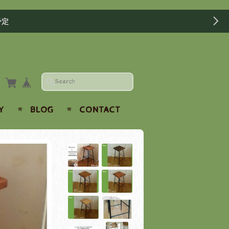
予定
Y
BLOG
CONTACT