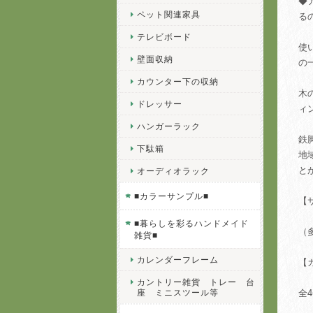
◆
ペット関連家具
る
テレビボード
使
壁面収納
の
カウンター下の収納
木
ドレッサー
ィ
ハンガーラック
鉄
下駄箱
地
と
オーディオラック
■カラーサンプル■
【
■暮らしを彩るハンドメイド
（
雑貨■
カレンダーフレーム
【
カントリー雑貨 トレー 台
座 ミニスツール等
全