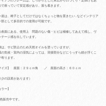
アイアンのフレームは、しっかりとした末広がりのつくり・足掛けもあ
ので座っていて安定感があり、落ち着きます。
い道は、椅子としてだけではなくちょっと物を置きたい..などインテリア
一部として多目的での使用が可能です。
の表面にある、使用上 問題のない傷・ヒビは補修してあえて残し、ヴ
ンテージ感を出しています。
脚は、サビ防止のため天然オイルを塗っていますが、
域の気候・室内の湿気によっては、溶接部分などにうっすら錆が浮くこ
が有ります。
サイズ】 座面：２９ｃｍ角 ／ 座面の高さ：６０ｃｍ
多少の誤差があります）
カラー】
4色販売中です。