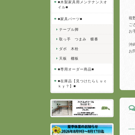
■木製家具用メンテナンスオ
【
イル■
複
■家具パーツ■
ご
テーブル脚
お
取っ手 つまみ 蝶番
沖
ダボ 木栓
お
天板 棚板
■専用オーダー商品■
■在庫品【見つけたらＬｕｃ
ｋｙ？】■