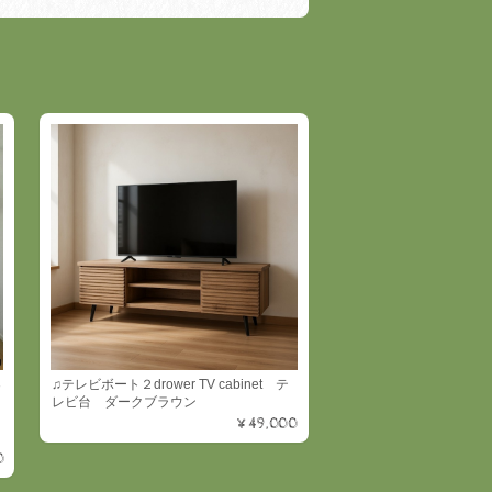
３
♫テレビボート２drower TV cabinet テ
レビ台 ダークブラウン
¥49,000
0