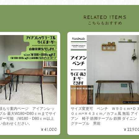
RELATED ITEMS
こちらもおすすめ
積もり案内ページ アイアンレッ
サイズ変更可 ベンチ Ｗ９０ｃｍ×Ｄ
ブル 最大W180×D80ｃｍまでサイ
０ｃｍ×Ｈ４３ｃｍ／カフェ風 無垢 アイ
ダー可能 （W180・D80ｃｍ以上
アン 椅子 鉄脚テーブル 鉄脚 ダイニン
い合わせください。
グテーブル 男前
¥41,000
¥22,90