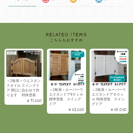
RELATED ITEMS
こちらもおすすめ
＜2枚扉＞ウエスタン
スタイル スイングド
＜2枚扉＞ルーバーウ
＜2枚扉＞ルーバーウ
ア 間口に合わせて作
エスタンドア9０ｃｍ
エスタンドア６０ｃ
ります 特殊塗装
標準塗装 スイング
ｍ 特殊塗装 スイン
¥71,660
ドア
グドア
¥62,660
¥69,060