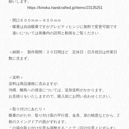
願いします。
https://kinoka.handcrafted.jp/items/23135251
・間口６００ｍｍ～９００ｍｍ
・蝶番は自由蝶番ですがグレビティヒンジに無料で変更可能です
違いについては画像内の説明と動画をご覧ください
＜納期＞ 製作期間：２０日間ほど 定休日：日月祝日は作業日
数に含まず。
＜送料＞
送料は商品価格に含みますが、
沖縄、離島への発送については、追加送料がかかります。
お見積りをいたしますので、購入前にお問い合わせください。
＜取り付けにあたり＞
蝶番のがたや、取り付け面の平行度、金具、扉の精度などから、2
枚のスイングドアの面がずれます。
この場合取り付け位置を調整することで（設計位置よりずらす）