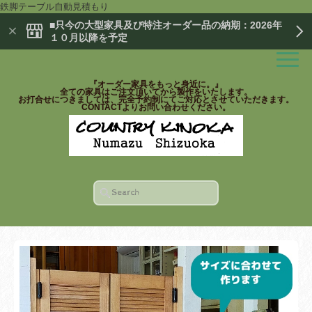
鉄脚テーブル自動見積もり
■只今の大型家具及び特注オーダー品の納期：2026年
１０月以降を予定
『オーダー家具をもっと身近に。』
全ての家具はご注文頂いてから製作をいたします。
お打合せにつきましては、完全予約制にてご対応とさせていただきます。
CONTACTよりお問い合わせください。