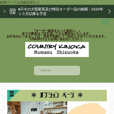
鉄脚テーブル自動見積もり
■只今の大型家具及び特注オーダー品の納期：2026年
１０月以降を予定
『オーダー家具をもっと身近に。』
全ての家具はご注文頂いてから製作をいたします。
お打合せにつきましては、完全予約制にてご対応とさせていただきます。
CONTACTよりお問い合わせください。