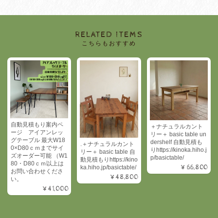
RELATED ITEMS
こちらもおすすめ
自動見積もり案内ペ
＋ナチュラルカント
ージ アイアンレッ
リー＋ basic table un
グテーブル 最大W18
dershelf 自動見積も
.＋ナチュラルカント
0×D80ｃｍまでサイ
りhttps://kinoka.hiho.j
リー＋ basic table 自
ズオーダー可能 （W1
p/basictable/
動見積もりhttps://kino
80・D80ｃｍ以上は
¥66,800
ka.hiho.jp/basictable/
お問い合わせくださ
¥48,800
い。
¥41,000