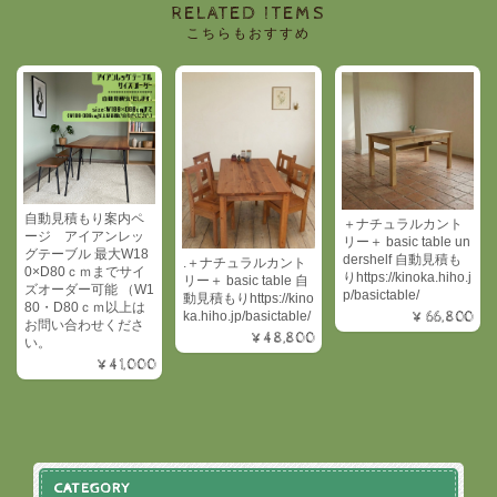
RELATED ITEMS
こちらもおすすめ
自動見積もり案内ペ
＋ナチュラルカント
ージ アイアンレッ
リー＋ basic table un
グテーブル 最大W18
dershelf 自動見積も
.＋ナチュラルカント
0×D80ｃｍまでサイ
りhttps://kinoka.hiho.j
リー＋ basic table 自
ズオーダー可能 （W1
p/basictable/
動見積もりhttps://kino
80・D80ｃｍ以上は
¥66,800
ka.hiho.jp/basictable/
お問い合わせくださ
¥48,800
い。
¥41,000
CATEGORY