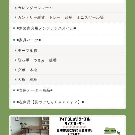
カレンダーフレーム
カントリー雑貨 トレー 台座 ミニスツール等
■木製家具用メンテナンスオイル■
■家具パーツ■
テーブル脚
取っ手 つまみ 蝶番
ダボ 木栓
天板 棚板
■専用オーダー商品■
■在庫品【見つけたらＬｕｃｋｙ？】■