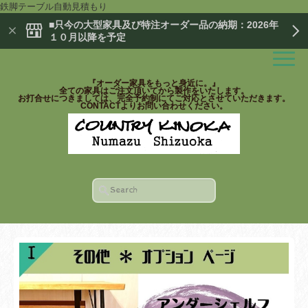
鉄脚テーブル自動見積もり
■只今の大型家具及び特注オーダー品の納期：2026年
１０月以降を予定
『オーダー家具をもっと身近に。』
全ての家具はご注文頂いてから製作をいたします。
お打合せにつきましては、完全予約制にてご対応とさせていただきます。
CONTACTよりお問い合わせください。