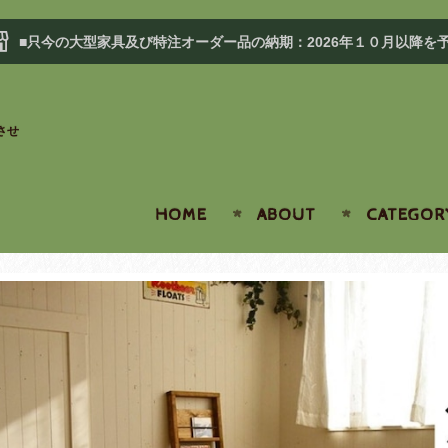
■只今の大型家具及び特注オーダー品の納期：2026年１０月以降を
させ
HOME
ABOUT
CATEGOR