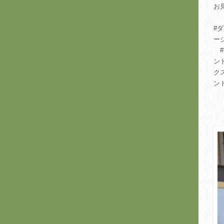
お
#
ー
#
ン
ク
ン