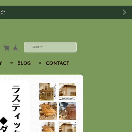
予定
Y
BLOG
CONTACT