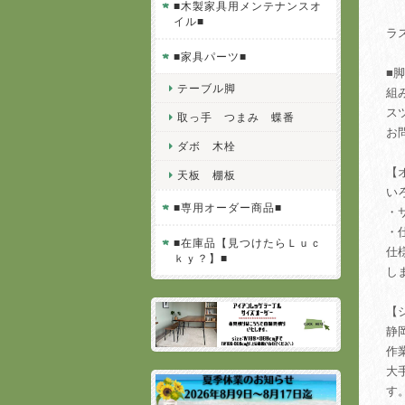
■木製家具用メンテナンスオ
イル■
ラ
■家具パーツ■
■
テーブル脚
組
ス
取っ手 つまみ 蝶番
お
ダボ 木栓
【
天板 棚板
い
■専用オーダー商品■
・
・
■在庫品【見つけたらＬｕｃ
仕
ｋｙ？】■
し
【
静
作
大
す