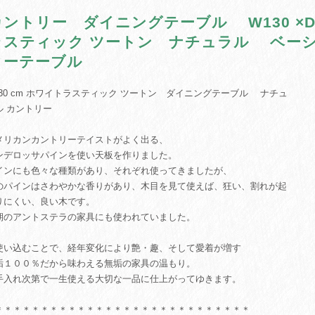
カントリー ダイニングテーブル W130 ×D
ラスティック ツートン ナチュラル ベー
ターテーブル
 130 cm ホワイトラスティック ツートン ダイニングテーブル ナチュ
ル カントリー
メリカンカントリーテイストがよく出る、
ンデロッサパインを使い天板を作りました。
インにも色々な種類があり、それぞれ使ってきましたが、
のパインはさわやかな香りがあり、木目を見て使えば、狂い、割れが起
りにくい、良い木です。
期のアントステラの家具にも使われていました。
い込むことで、経年変化により艶・趣、そして愛着が増す
垢１００％だから味わえる無垢の家具の温もり。
手入れ次第で一生使える大切な一品に仕上がってゆきます。
＊＊＊＊＊＊＊＊＊＊＊＊＊＊＊＊＊＊＊＊＊＊＊＊＊＊＊＊