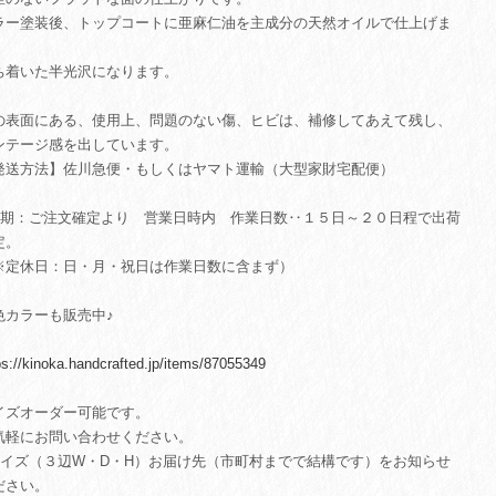
ラー塗装後、トップコートに亜麻仁油を主成分の天然オイルで仕上げま
。
ち着いた半光沢になります。
の表面にある、使用上、問題のない傷、ヒビは、補修してあえて残し、
ンテージ感を出しています。
発送方法】佐川急便・もしくはヤマト運輸（大型家財宅配便）
納期：ご注文確定より 営業日時内 作業日数‥１５日～２０日程で出荷
定。
※定休日：日・月・祝日は作業日数に含まず）
色カラーも販売中♪
ps://kinoka.handcrafted.jp/items/87055349
イズオーダー可能です。
気軽にお問い合わせください。
サイズ（３辺W・D・H）お届け先（市町村までで結構です）をお知らせ
ださい。