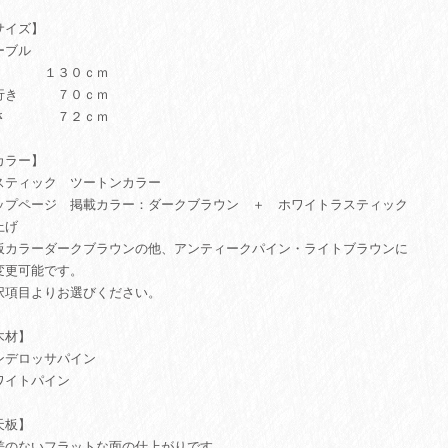
サイズ】
ーブル
 １３０ｃｍ
行き ７０ｃｍ
さ ７２ｃｍ
カラー】
スティック ツートンカラー
ップページ 掲載カラー：ダークブラウン ＋ ホワイトラスティック
上げ
板カラーダークブラウンの他、アンティークパイン・ライトブラウンに
変更可能です。
択項目よりお選びください。
木材】
ンデロッサパイン
ワイトパイン
天板】
差のないフラットな面の仕上がりです。