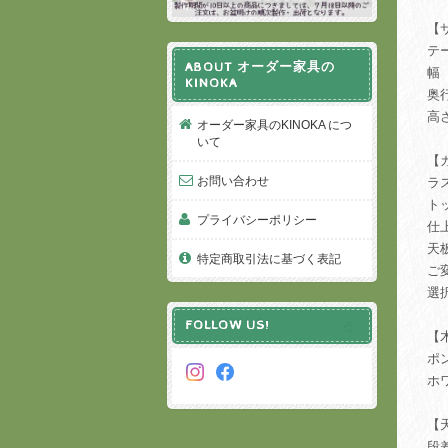
【
テ
ABOUT オーダー家具の
幅
KINOKA
奥
高
オーダー家具のKINOKA につ
いて
【
お問い合わせ
ラ
ト
プライバシーポリシー
仕
天
特定商取引法に基づく表記
ご
選
FOLLOW US!
【
ポ
ホ
【
段