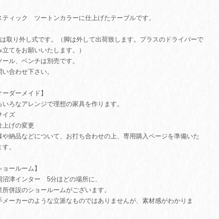
スティック ツートンカラーに仕上げたテーブルです。
脚は取り外し式です。（脚は外して出荷致します。プラスのドライバーで
み立てをお願いいたします。）
ツール、ベンチは別売です。
問い合わせ下さい。
オーダーメイド】
ろいろなアレンジで理想の家具を作ります。
サイズ
仕上げの変更
様や納品などについて、お打ち合わせの上、専用購入ページを準備いた
ます。
ショールーム】
岡沼津インター 5分ほどの場所に、
業所併設のショールームがございます。
手メーカーのような立派なものではありませんが、素材感がわかりま
。