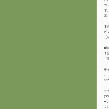
カ
す
落
木
ビ
【
■
予
（
単
↓
htt
サ
お
■
く