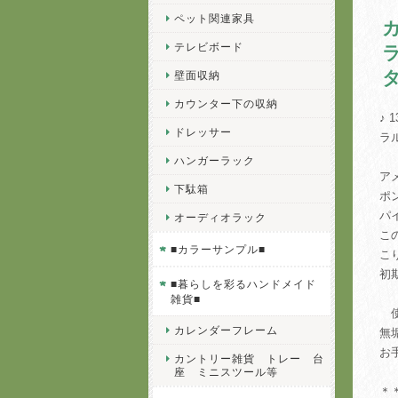
ペット関連家具
テレビボード
壁面収納
カウンター下の収納
♪
ドレッサー
ラ
ハンガーラック
ア
下駄箱
ポ
パ
オーディオラック
こ
■カラーサンプル■
こ
初
■暮らしを彩るハンドメイド
雑貨■
使
カレンダーフレーム
無
お
カントリー雑貨 トレー 台
座 ミニスツール等
＊