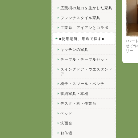
広葉樹の魅力を生かした家具
フレンチスタイル家具
工業系 アイアンとコラボ
■使用場所、用途で探す■
♪ハー
せて作
キッチンの家具
リー
テーブル・テーブルセット
スイングドア・ウエスタンド
ア
椅子・スツール・ベンチ
収納家具・本棚
デスク・机・作業台
ベッド
洗面台
お仏壇