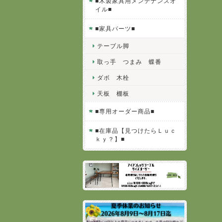
■木製家具用メンテナンスオ
イル■
■家具パーツ■
テーブル脚
取っ手 つまみ 蝶番
ダボ 木栓
天板 棚板
■専用オーダー商品■
■在庫品【見つけたらＬｕｃ
ｋｙ？】■