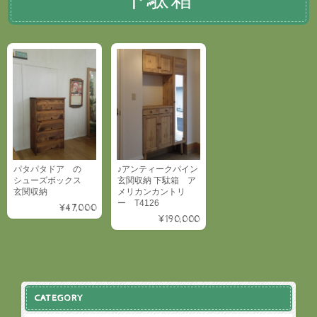
パタパタドア の
♪アンティークパイン
シューズボックス
玄関収納 下駄箱 ア
玄関収納
メリカンカントリ
ー T4126
¥47,000
¥190,000
CATEGORY