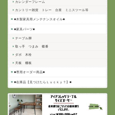
カレンダーフレーム
カントリー雑貨 トレー 台座 ミニスツール等
■木製家具用メンテナンスオイル■
■家具パーツ■
テーブル脚
取っ手 つまみ 蝶番
ダボ 木栓
天板 棚板
■専用オーダー商品■
■在庫品【見つけたらＬｕｃｋｙ？】■