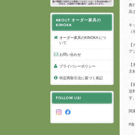
奥
高
ABOUT オーダー家具の
キ
KINOKA
（
オーダー家具のKINOKA につ
いて
【
ア
お問い合わせ
【
プライバシーポリシー
主
特定商取引法に基づく表記
【
送
す
FOLLOW US!
関
#食