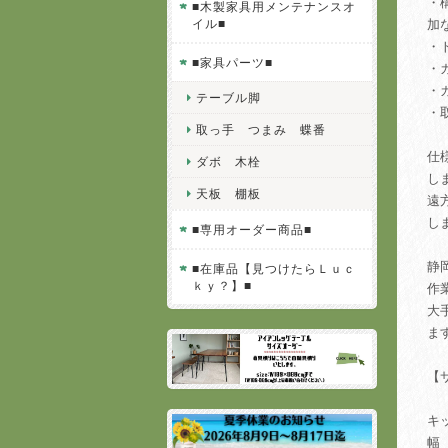
・
■木製家具用メンテナンスオ
イル■
加
・
■家具パーツ■
・
・
テーブル脚
・
取っ手 つまみ 蝶番
仕
ダボ 木栓
し
天板 棚板
遠
し
■専用オーダー商品■
静
■在庫品【見つけたらＬｕｃ
ｋｙ？】■
作
大
ま
【
キ
幅