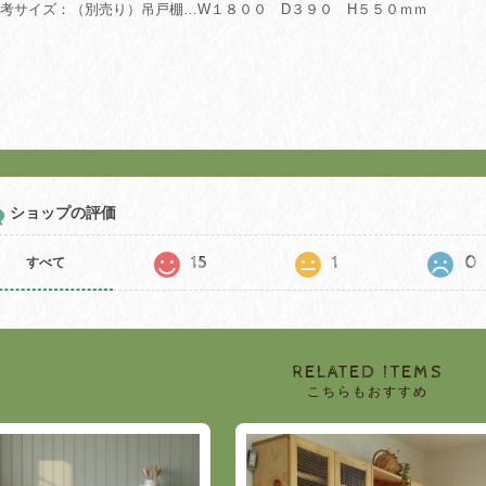
参考サイズ：（別売り）吊戸棚…W１８００ D３９０ H５５０ｍｍ
ショップの評価
15
1
0
すべて
RELATED ITEMS
こちらもおすすめ