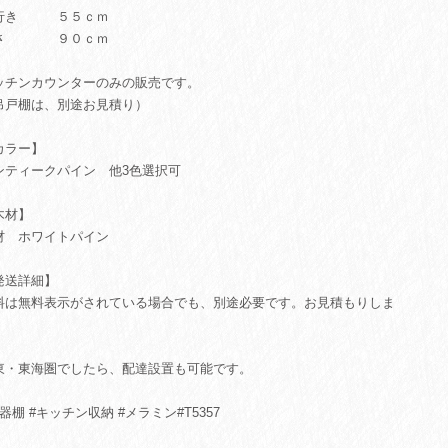
行き ５５ｃｍ
さ ９０ｃｍ
ッチンカウンターのみの販売です。
吊戸棚は、別途お見積り）
カラー】
ンティークパイン 他3色選択可
木材】
材 ホワイトパイン
発送詳細】
料は無料表示がされている場合でも、別途必要です。お見積もりしま
。
東・東海圏でしたら、配達設置も可能です。
器棚 #キッチン収納 #メラミン#T5357