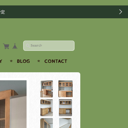
予定
Y
BLOG
CONTACT