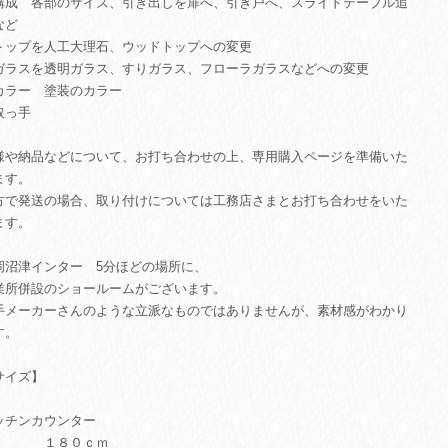
構成 各部のサイズ、引き出しを扉へ、引き戸へ、スライドテーブル追
など
トップを人工大理石、ウッドトップへの変更
ガラスを透明ガラス、すりガラス、フローラガラスなどへの変更
カラー 塗装のカラー
取っ手
様や納品などについて、お打ち合わせの上、専用購入ページを準備いた
ます。
方で発送の場合、取り付けについては工務店さまとお打ち合わせをいた
ます。
岡沼津インター 5分ほどの場所に、
業所併設のショールームがございます。
手メーカーさんのような立派なものではありませんが、素材感がわかり
す。
サイズ】
ッチンカウンター
 １８０ｃｍ