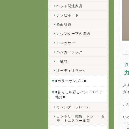
ペット関連家具
テレビボード
壁面収納
カウンター下の収納
ドレッサー
ハンガーラック
下駄箱
オーディオラック
■カラーサンプル■
お
タ
■暮らしを彩るハンドメイド
雑貨■
ホ
カレンダーフレーム
カントリー雑貨 トレー 台
い
座 ミニスツール等
・