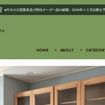
■只今の大型家具及び特注オーダー品の納期：2026年１０月以降を
させ
HOME
ABOUT
CATEGOR