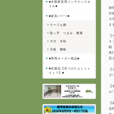
■木製家具用メンテナンスオ
イル■
静
作
■家具パーツ■
大
ま
テーブル脚
取っ手 つまみ 蝶番
【
ダボ 木栓
キ
幅
天板 棚板
奥
高
■専用オーダー商品■
■在庫品【見つけたらＬｕｃ
【
ｋｙ？】■
ダ
【
ホ
【
送