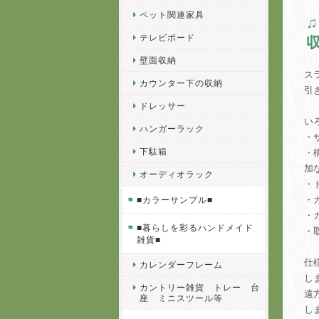
ペット関連家具
テレビボード
壁面収納
ス
カウンター下の収納
引
ドレッサー
い
ハンガーラック
・
下駄箱
・
加
オーディオラック
・
・
■カラーサンプル■
・
■暮らしを彩るハンドメイド
・
雑貨■
仕
カレンダーフレーム
し
カントリー雑貨 トレー 台
遠
座 ミニスツール等
し