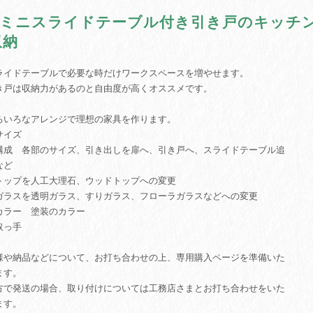
♫ミニスライドテーブル付き引き戸のキッチ
収納
ライドテーブルで必要な時だけワークスペースを増やせます。
き戸は収納力があるのと自由度が高くオススメです。
ろいろなアレンジで理想の家具を作ります。
サイズ
構成 各部のサイズ、引き出しを扉へ、引き戸へ、スライドテーブル追
など
トップを人工大理石、ウッドトップへの変更
ガラスを透明ガラス、すりガラス、フローラガラスなどへの変更
カラー 塗装のカラー
取っ手
様や納品などについて、お打ち合わせの上、専用購入ページを準備いた
ます。
方で発送の場合、取り付けについては工務店さまとお打ち合わせをいた
ます。