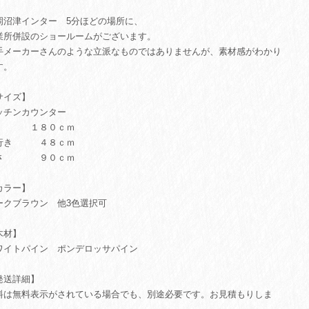
岡沼津インター 5分ほどの場所に、
業所併設のショールームがございます。
手メーカーさんのような立派なものではありませんが、素材感がわかり
す。
サイズ】
ッチンカウンター
 １８０ｃｍ
行き ４８ｃｍ
さ ９０ｃｍ
カラー】
ークブラウン 他3色選択可
木材】
ワイトパイン ポンデロッサパイン
発送詳細】
料は無料表示がされている場合でも、別途必要です。お見積もりしま