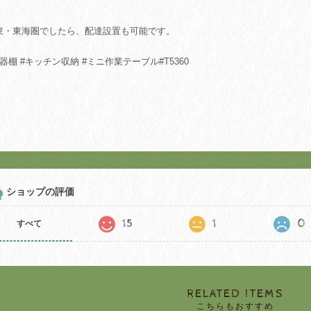
。
東・東海圏でしたら、配達設置も可能です。
器棚 #キッチン収納 #ミニ作業テーブル#T5360
ショップの評価
15
1
0
すべて
RELATED ITEMS
こちらもおすすめ