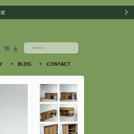
予定
Y
BLOG
CONTACT