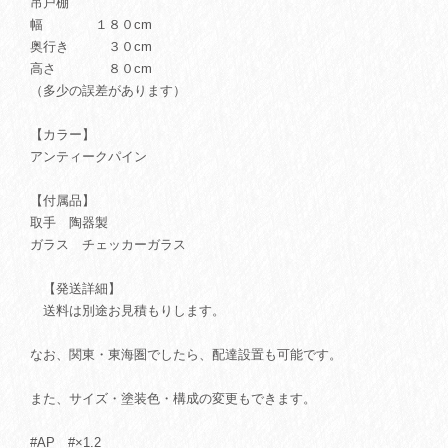
吊戸棚
幅 １８０cm
奥行き ３０cm
高さ ８０cm
（多少の誤差があります）
【カラー】
アンティークパイン
【付属品】
取手 陶器製
ガラス チェッカーガラス
【発送詳細】
送料は別途お見積もりします。
なお、関東・東海圏でしたら、配達設置も可能です。
また、サイズ・塗装色・構成の変更もできます。
#AP #×1.2