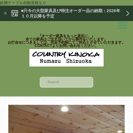
鉄脚テーブル自動見積もり
■只今の大型家具及び特注オーダー品の納期：2026年
１０月以降を予定
『オーダー家具をもっと身近に。』
全ての家具はご注文頂いてから製作をいたします。
お打合せにつきましては、完全予約制にてご対応とさせていただきます。
CONTACTよりお問い合わせください。